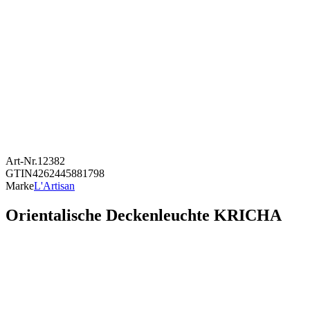
Art-Nr.
12382
GTIN
4262445881798
Marke
L'Artisan
Orientalische Deckenleuchte KRICHA