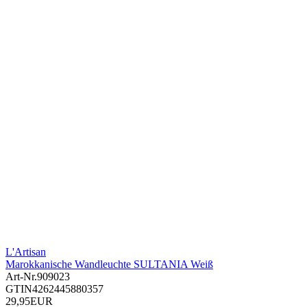
L'Artisan
Marokkanische Wandleuchte SULTANIA Weiß
Art-Nr.
909023
GTIN
4262445880357
29,95EUR