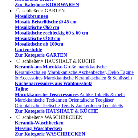
Zur Kategorie KORBWAREN
schließen
×
GARTEN
Mosaikbrunnen
Mosaik Beistelltische Ø 45 cm
Mosaiktische Ø60 cm
Mosaiktische rechteckig 60 x 60 cm
Mosaiktische Ø 80 cm
Mosaiktische ab 100cm
Gartenstühle
Zur Kategorie GARTEN
schließen
×
HAUSHALT & KÜCHE
Keramik aus Marokko
Große marokkanische
Keramikschalen
Marokkanische Aschenbecher, Deko-Tagine
& Accessoires
Marokkanische Keramikschalen & Schüsseln
Küchenaccessoires aus Wahlnussholz
Tajine
Marokkanische Teeaccessoires
Antike Tabletts & mehr
Marokkanische Teekannen
Orientalische Teegläser
Orientalische Teetische
Tee- & Zuckerdosen
Teetabletts
Zur Kategorie HAUSHALT & KÜCHE
schließen
×
WASCHBECKEN
Keramik-Waschbecken
Messing-Waschbecken
Zur Kategorie WASCHBECKEN