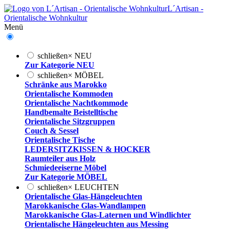
L´Artisan -
Orientalische Wohnkultur
Menü
schließen
×
NEU
Zur Kategorie NEU
schließen
×
MÖBEL
Schränke aus Marokko
Orientalische Kommoden
Orientalische Nachtkommode
Handbemalte Beistelltische
Orientalische Sitzgruppen
Couch & Sessel
Orientalische Tische
LEDERSITZKISSEN & HOCKER
Raumteiler aus Holz
Schmiedeeiserne Möbel
Zur Kategorie MÖBEL
schließen
×
LEUCHTEN
Orientalische Glas-Hängeleuchten
Marokkanische Glas-Wandlampen
Marokkanische Glas-Laternen und Windlichter
Orientalische Hängeleuchten aus Messing