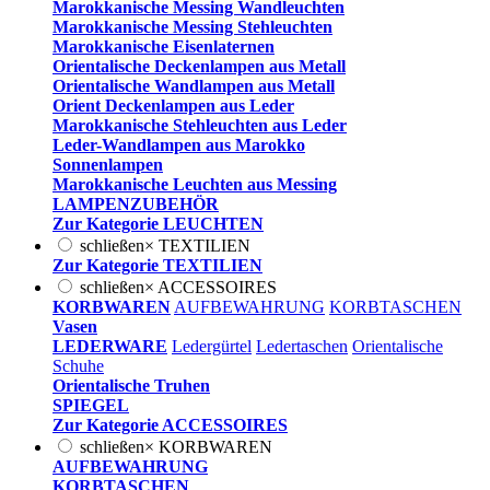
Marokkanische Messing Wandleuchten
Marokkanische Messing Stehleuchten
Marokkanische Eisenlaternen
Orientalische Deckenlampen aus Metall
Orientalische Wandlampen aus Metall
Orient Deckenlampen aus Leder
Marokkanische Stehleuchten aus Leder
Leder-Wandlampen aus Marokko
Sonnenlampen
Marokkanische Leuchten aus Messing
LAMPENZUBEHÖR
Zur Kategorie LEUCHTEN
schließen
×
TEXTILIEN
Zur Kategorie TEXTILIEN
schließen
×
ACCESSOIRES
KORBWAREN
AUFBEWAHRUNG
KORBTASCHEN
Vasen
LEDERWARE
Ledergürtel
Ledertaschen
Orientalische
Schuhe
Orientalische Truhen
SPIEGEL
Zur Kategorie ACCESSOIRES
schließen
×
KORBWAREN
AUFBEWAHRUNG
KORBTASCHEN