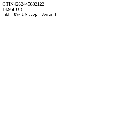
GTIN
4262445882122
14,95EUR
inkl. 19% USt.
zzgl.
Versand