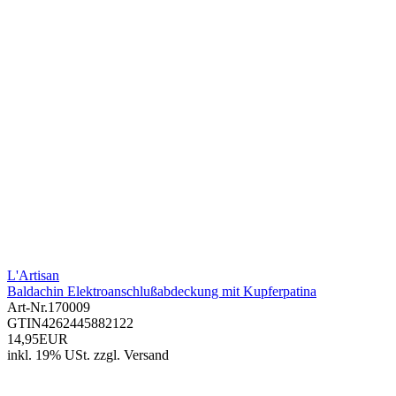
L'Artisan
Baldachin Elektroanschlußabdeckung mit Kupferpatina
Art-Nr.
170009
GTIN
4262445882122
14,95EUR
inkl. 19% USt.
zzgl.
Versand