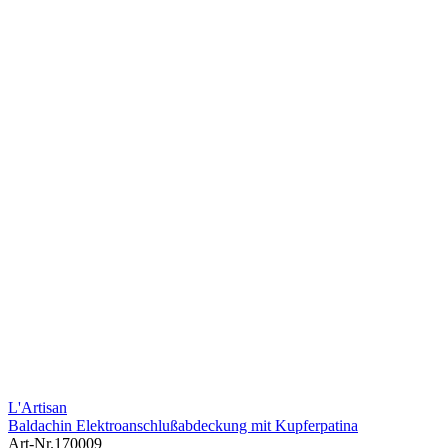
L'Artisan
Baldachin Elektroanschlußabdeckung mit Kupferpatina
Art-Nr.
170009