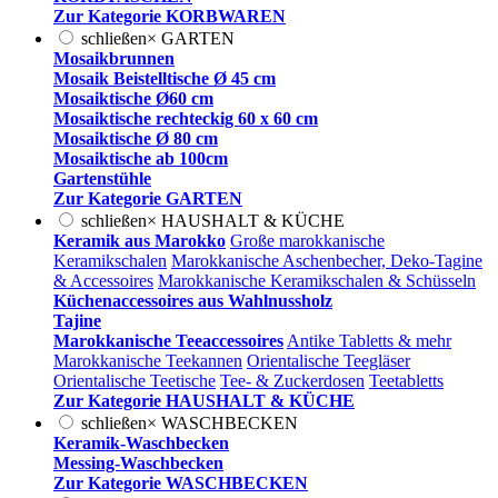
Zur Kategorie KORBWAREN
schließen
×
GARTEN
Mosaikbrunnen
Mosaik Beistelltische Ø 45 cm
Mosaiktische Ø60 cm
Mosaiktische rechteckig 60 x 60 cm
Mosaiktische Ø 80 cm
Mosaiktische ab 100cm
Gartenstühle
Zur Kategorie GARTEN
schließen
×
HAUSHALT & KÜCHE
Keramik aus Marokko
Große marokkanische
Keramikschalen
Marokkanische Aschenbecher, Deko-Tagine
& Accessoires
Marokkanische Keramikschalen & Schüsseln
Küchenaccessoires aus Wahlnussholz
Tajine
Marokkanische Teeaccessoires
Antike Tabletts & mehr
Marokkanische Teekannen
Orientalische Teegläser
Orientalische Teetische
Tee- & Zuckerdosen
Teetabletts
Zur Kategorie HAUSHALT & KÜCHE
schließen
×
WASCHBECKEN
Keramik-Waschbecken
Messing-Waschbecken
Zur Kategorie WASCHBECKEN