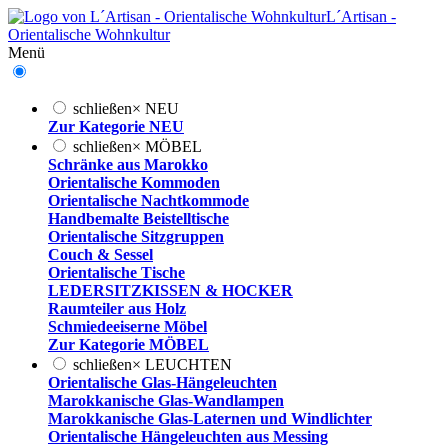
L´Artisan -
Orientalische Wohnkultur
Menü
schließen
×
NEU
Zur Kategorie NEU
schließen
×
MÖBEL
Schränke aus Marokko
Orientalische Kommoden
Orientalische Nachtkommode
Handbemalte Beistelltische
Orientalische Sitzgruppen
Couch & Sessel
Orientalische Tische
LEDERSITZKISSEN & HOCKER
Raumteiler aus Holz
Schmiedeeiserne Möbel
Zur Kategorie MÖBEL
schließen
×
LEUCHTEN
Orientalische Glas-Hängeleuchten
Marokkanische Glas-Wandlampen
Marokkanische Glas-Laternen und Windlichter
Orientalische Hängeleuchten aus Messing