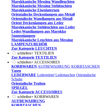
Marokkanische Messing Wandleuchten
Marokkanische Messing Stehleuchten
Marokkanische Eisenlaternen
Orientalische Deckenlampen aus Metall
Orientalische Wandlampen aus Metall
Orient Deckenlampen aus Leder
Marokkanische Stehleuchten aus Leder
Leder-Wandlampen aus Marokko
Sonnenlampen
Marokkanische Leuchten aus Messing
LAMPENZUBEHÖR
Zur Kategorie LEUCHTEN
schließen
×
TEXTILIEN
Zur Kategorie TEXTILIEN
schließen
×
ACCESSOIRES
KORBWAREN
AUFBEWAHRUNG
KORBTASCHEN
Vasen
LEDERWARE
Ledergürtel
Ledertaschen
Orientalische
Schuhe
Orientalische Truhen
SPIEGEL
Zur Kategorie ACCESSOIRES
schließen
×
KORBWAREN
AUFBEWAHRUNG
KORBTASCHEN