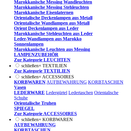
Marokkanische Messing Wandleuchten
Marokkanische Messing Stehleuchten
Marokkanische Eisenlaternen
Orientalische Deckenlampen aus Metall
Orientalische Wandlampen aus Metall
Orient Deckenlampen aus Leder
Marokkanische Stehleuchten aus Leder
Leder-Wandlampen aus Marokko
Sonnenlampen
Marokkanische Leuchten aus Messing
LAMPENZUBEHÖR
Zur Kategorie LEUCHTEN
schließen
×
TEXTILIEN
Zur Kategorie TEXTILIEN
schließen
×
ACCESSOIRES
KORBWAREN
AUFBEWAHRUNG
KORBTASCHEN
Vasen
LEDERWARE
Ledergürtel
Ledertaschen
Orientalische
Schuhe
Orientalische Truhen
SPIEGEL
Zur Kategorie ACCESSOIRES
schließen
×
KORBWAREN
AUFBEWAHRUNG
KORBTASCHEN