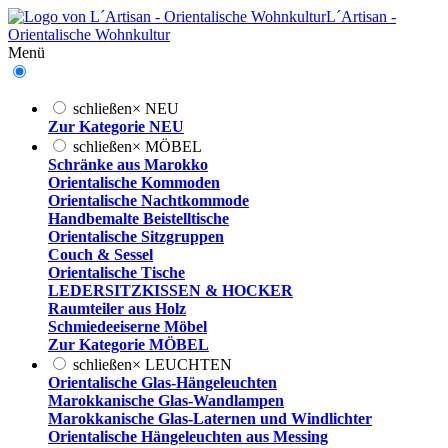
L´Artisan -
Orientalische Wohnkultur
Menü
schließen
×
NEU
Zur Kategorie NEU
schließen
×
MÖBEL
Schränke aus Marokko
Orientalische Kommoden
Orientalische Nachtkommode
Handbemalte Beistelltische
Orientalische Sitzgruppen
Couch & Sessel
Orientalische Tische
LEDERSITZKISSEN & HOCKER
Raumteiler aus Holz
Schmiedeeiserne Möbel
Zur Kategorie MÖBEL
schließen
×
LEUCHTEN
Orientalische Glas-Hängeleuchten
Marokkanische Glas-Wandlampen
Marokkanische Glas-Laternen und Windlichter
Orientalische Hängeleuchten aus Messing