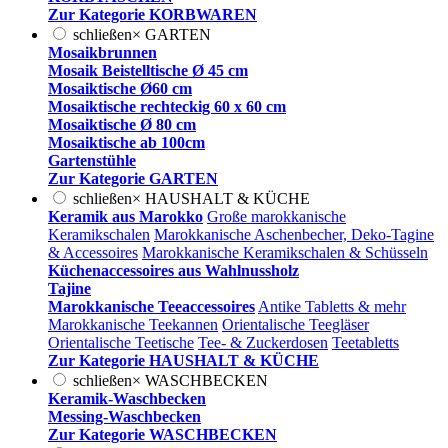
Zur Kategorie KORBWAREN
schließen
×
GARTEN
Mosaikbrunnen
Mosaik Beistelltische Ø 45 cm
Mosaiktische Ø60 cm
Mosaiktische rechteckig 60 x 60 cm
Mosaiktische Ø 80 cm
Mosaiktische ab 100cm
Gartenstühle
Zur Kategorie GARTEN
schließen
×
HAUSHALT & KÜCHE
Keramik aus Marokko
Große marokkanische
Keramikschalen
Marokkanische Aschenbecher, Deko-Tagine
& Accessoires
Marokkanische Keramikschalen & Schüsseln
Küchenaccessoires aus Wahlnussholz
Tajine
Marokkanische Teeaccessoires
Antike Tabletts & mehr
Marokkanische Teekannen
Orientalische Teegläser
Orientalische Teetische
Tee- & Zuckerdosen
Teetabletts
Zur Kategorie HAUSHALT & KÜCHE
schließen
×
WASCHBECKEN
Keramik-Waschbecken
Messing-Waschbecken
Zur Kategorie WASCHBECKEN