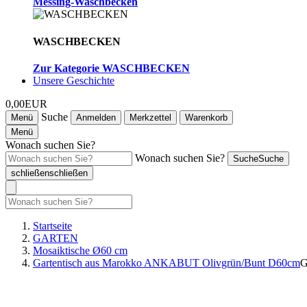
Messing-Waschbecken
WASCHBECKEN
Zur Kategorie WASCHBECKEN
Unsere Geschichte
0,00EUR
Suche
Menü
Anmelden
Merkzettel
Warenkorb
Menü
Wonach suchen Sie?
Wonach suchen Sie?
Suche
Suche
schließen
schließen
Startseite
GARTEN
Mosaiktische Ø60 cm
Gartentisch aus Marokko ANKABUT Olivgrün/Bunt D60cm
G