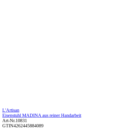
L'Artisan
Eisenstuhl MADINA aus reiner Handarbeit
Art-Nr.
10831
GTIN
4262445884089