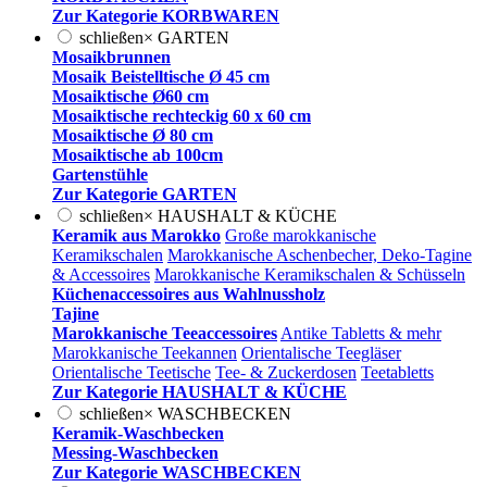
Zur Kategorie KORBWAREN
schließen
×
GARTEN
Mosaikbrunnen
Mosaik Beistelltische Ø 45 cm
Mosaiktische Ø60 cm
Mosaiktische rechteckig 60 x 60 cm
Mosaiktische Ø 80 cm
Mosaiktische ab 100cm
Gartenstühle
Zur Kategorie GARTEN
schließen
×
HAUSHALT & KÜCHE
Keramik aus Marokko
Große marokkanische
Keramikschalen
Marokkanische Aschenbecher, Deko-Tagine
& Accessoires
Marokkanische Keramikschalen & Schüsseln
Küchenaccessoires aus Wahlnussholz
Tajine
Marokkanische Teeaccessoires
Antike Tabletts & mehr
Marokkanische Teekannen
Orientalische Teegläser
Orientalische Teetische
Tee- & Zuckerdosen
Teetabletts
Zur Kategorie HAUSHALT & KÜCHE
schließen
×
WASCHBECKEN
Keramik-Waschbecken
Messing-Waschbecken
Zur Kategorie WASCHBECKEN