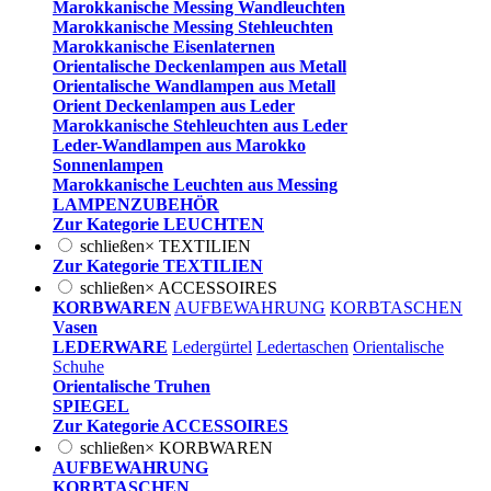
Marokkanische Messing Wandleuchten
Marokkanische Messing Stehleuchten
Marokkanische Eisenlaternen
Orientalische Deckenlampen aus Metall
Orientalische Wandlampen aus Metall
Orient Deckenlampen aus Leder
Marokkanische Stehleuchten aus Leder
Leder-Wandlampen aus Marokko
Sonnenlampen
Marokkanische Leuchten aus Messing
LAMPENZUBEHÖR
Zur Kategorie LEUCHTEN
schließen
×
TEXTILIEN
Zur Kategorie TEXTILIEN
schließen
×
ACCESSOIRES
KORBWAREN
AUFBEWAHRUNG
KORBTASCHEN
Vasen
LEDERWARE
Ledergürtel
Ledertaschen
Orientalische
Schuhe
Orientalische Truhen
SPIEGEL
Zur Kategorie ACCESSOIRES
schließen
×
KORBWAREN
AUFBEWAHRUNG
KORBTASCHEN