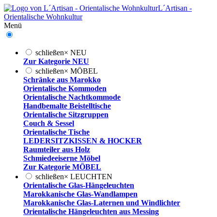
L´Artisan -
Orientalische Wohnkultur
Menü
schließen
×
NEU
Zur Kategorie NEU
schließen
×
MÖBEL
Schränke aus Marokko
Orientalische Kommoden
Orientalische Nachtkommode
Handbemalte Beistelltische
Orientalische Sitzgruppen
Couch & Sessel
Orientalische Tische
LEDERSITZKISSEN & HOCKER
Raumteiler aus Holz
Schmiedeeiserne Möbel
Zur Kategorie MÖBEL
schließen
×
LEUCHTEN
Orientalische Glas-Hängeleuchten
Marokkanische Glas-Wandlampen
Marokkanische Glas-Laternen und Windlichter
Orientalische Hängeleuchten aus Messing