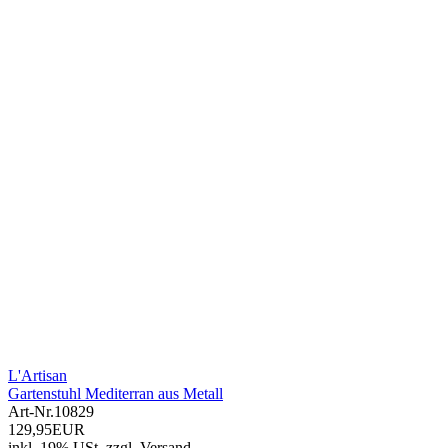
L'Artisan
Gartenstuhl Mediterran aus Metall
Art-Nr.
10829
129,95EUR
inkl. 19% USt.
zzgl.
Versand