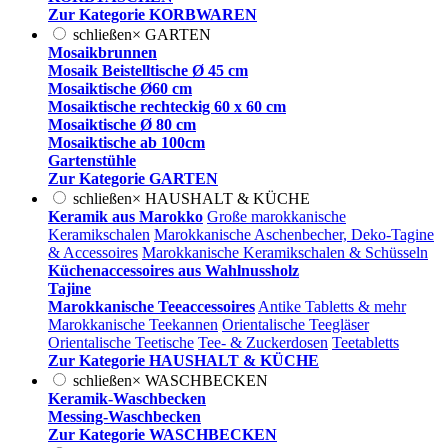
Zur Kategorie KORBWAREN
schließen
×
GARTEN
Mosaikbrunnen
Mosaik Beistelltische Ø 45 cm
Mosaiktische Ø60 cm
Mosaiktische rechteckig 60 x 60 cm
Mosaiktische Ø 80 cm
Mosaiktische ab 100cm
Gartenstühle
Zur Kategorie GARTEN
schließen
×
HAUSHALT & KÜCHE
Keramik aus Marokko
Große marokkanische
Keramikschalen
Marokkanische Aschenbecher, Deko-Tagine
& Accessoires
Marokkanische Keramikschalen & Schüsseln
Küchenaccessoires aus Wahlnussholz
Tajine
Marokkanische Teeaccessoires
Antike Tabletts & mehr
Marokkanische Teekannen
Orientalische Teegläser
Orientalische Teetische
Tee- & Zuckerdosen
Teetabletts
Zur Kategorie HAUSHALT & KÜCHE
schließen
×
WASCHBECKEN
Keramik-Waschbecken
Messing-Waschbecken
Zur Kategorie WASCHBECKEN