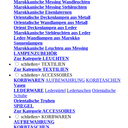
Marokkanische Messing Wandleuchten
Marokkanische Messing Stehleuchten
Marokkanische Eisenlaternen
Orientalische Deckenlampen aus Metall
Orientalische Wandlampen aus Metall
Orient Deckenlampen aus Leder
Marokkanische Stehleuchten aus Leder
Leder-Wandlampen aus Marokko
Sonnenlampen
Marokkanische Leuchten aus Messing
LAMPENZUBEHÖR
Zur Kategorie LEUCHTEN
schließen
×
TEXTILIEN
Zur Kategorie TEXTILIEN
schließen
×
ACCESSOIRES
KORBWAREN
AUFBEWAHRUNG
KORBTASCHEN
Vasen
LEDERWARE
Ledergürtel
Ledertaschen
Orientalische
Schuhe
Orientalische Truhen
SPIEGEL
Zur Kategorie ACCESSOIRES
schließen
×
KORBWAREN
AUFBEWAHRUNG
KORBTASCHEN