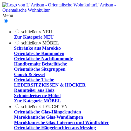
L´Artisan -
Orientalische Wohnkultur
Menü
schließen
×
NEU
Zur Kategorie NEU
schließen
×
MÖBEL
Schränke aus Marokko
Orientalische Kommoden
Orientalische Nachtkommode
Handbemalte Beistelltische
Orientalische Sitzgruppen
Couch & Sessel
Orientalische Tische
LEDERSITZKISSEN & HOCKER
Raumteiler aus Holz
Schmiedeeiserne Möbel
Zur Kategorie MÖBEL
schließen
×
LEUCHTEN
Orientalische Glas-Hängeleuchten
Marokkanische Glas-Wandlampen
Marokkanische Glas-Laternen und Windlichter
Orientalische Hängeleuchten aus Messing