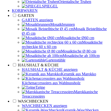
Orientalische Truhen
SPIEGEL
KORBWAREN
GARTEN
GARTEN anzeigen
Mosaikbrunnen
Mosaik Beistelltische
Ø 45 cm
Mosaiktische Ø60 cm
Mosaiktische
rechteckig 60 x 60 cm
Mosaiktische Ø 80 cm
Mosaiktische ab 100cm
Gartenstühle
HAUSHALT & KÜCHE
HAUSHALT & KÜCHE anzeigen
Keramik aus Marokko
Küchenaccessoires aus Wahlnussholz
Tajine
Marokkanische
Teeaccessoires
WASCHBECKEN
WASCHBECKEN anzeigen
Keramik-Waschbecken