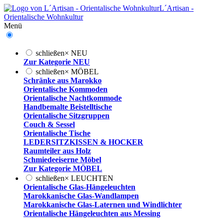
L´Artisan -
Orientalische Wohnkultur
Menü
schließen
×
NEU
Zur Kategorie NEU
schließen
×
MÖBEL
Schränke aus Marokko
Orientalische Kommoden
Orientalische Nachtkommode
Handbemalte Beistelltische
Orientalische Sitzgruppen
Couch & Sessel
Orientalische Tische
LEDERSITZKISSEN & HOCKER
Raumteiler aus Holz
Schmiedeeiserne Möbel
Zur Kategorie MÖBEL
schließen
×
LEUCHTEN
Orientalische Glas-Hängeleuchten
Marokkanische Glas-Wandlampen
Marokkanische Glas-Laternen und Windlichter
Orientalische Hängeleuchten aus Messing