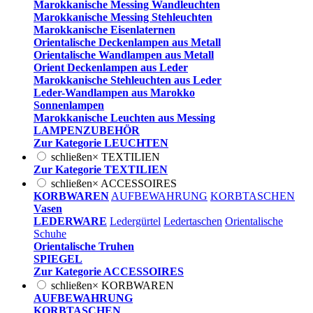
Marokkanische Messing Wandleuchten
Marokkanische Messing Stehleuchten
Marokkanische Eisenlaternen
Orientalische Deckenlampen aus Metall
Orientalische Wandlampen aus Metall
Orient Deckenlampen aus Leder
Marokkanische Stehleuchten aus Leder
Leder-Wandlampen aus Marokko
Sonnenlampen
Marokkanische Leuchten aus Messing
LAMPENZUBEHÖR
Zur Kategorie LEUCHTEN
schließen
×
TEXTILIEN
Zur Kategorie TEXTILIEN
schließen
×
ACCESSOIRES
KORBWAREN
AUFBEWAHRUNG
KORBTASCHEN
Vasen
LEDERWARE
Ledergürtel
Ledertaschen
Orientalische
Schuhe
Orientalische Truhen
SPIEGEL
Zur Kategorie ACCESSOIRES
schließen
×
KORBWAREN
AUFBEWAHRUNG
KORBTASCHEN