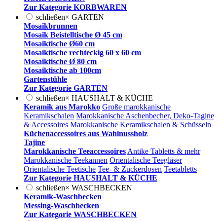
Zur Kategorie KORBWAREN
schließen
×
GARTEN
Mosaikbrunnen
Mosaik Beistelltische Ø 45 cm
Mosaiktische Ø60 cm
Mosaiktische rechteckig 60 x 60 cm
Mosaiktische Ø 80 cm
Mosaiktische ab 100cm
Gartenstühle
Zur Kategorie GARTEN
schließen
×
HAUSHALT & KÜCHE
Keramik aus Marokko
Große marokkanische
Keramikschalen
Marokkanische Aschenbecher, Deko-Tagine
& Accessoires
Marokkanische Keramikschalen & Schüsseln
Küchenaccessoires aus Wahlnussholz
Tajine
Marokkanische Teeaccessoires
Antike Tabletts & mehr
Marokkanische Teekannen
Orientalische Teegläser
Orientalische Teetische
Tee- & Zuckerdosen
Teetabletts
Zur Kategorie HAUSHALT & KÜCHE
schließen
×
WASCHBECKEN
Keramik-Waschbecken
Messing-Waschbecken
Zur Kategorie WASCHBECKEN