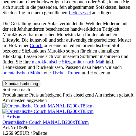
bequem auf einer hochwertigen Ledercouch oder Sofa, lehnen Sie
sich zurück in die passenden, fein abgestimmten Sofakissen, lassen
Sie den Tag in einem gemütlichen
Ledersessel
ausklingen.
Die Gestaltung unserer Sofas verbindet die Welt der Moderne mit
der seit Jahrhunderten bestehenden handwerklichen Tätigkeit
Marokkos zu harmonischen Möbelstücken für den aktuellen
Lifestyle. Die kunstvoll und sehr aufwendig eingearbeiteten Muster
im Holz einer
Couch
oder eine mit edlem orientalischem Stoff
bezogene Sitzbank aus Marokko sorgen für einen einmaligen
Blickfang. Lassen Sie sich von unserem Sortiment inspirieren und
finden Sie Ihre
marokkanische Sitzgarnitur nach Maß
inkl.
Lehnekissen und Rückenkissen. Passend dazu bieten wir auch
orientalischen Möbel
wie
Tische
,
Truhen
und Hocker an.
Standardsortierung
Sortieren nach
Produktname
Preis aufsteigend
Preis absteigend
Am meisten gekauft
Am meisten angesehen
L'Artisan
Orientalische Couch MANAL B200xT83cm
Art-Nr.
10680
1.269,95EUR
/ Pallette