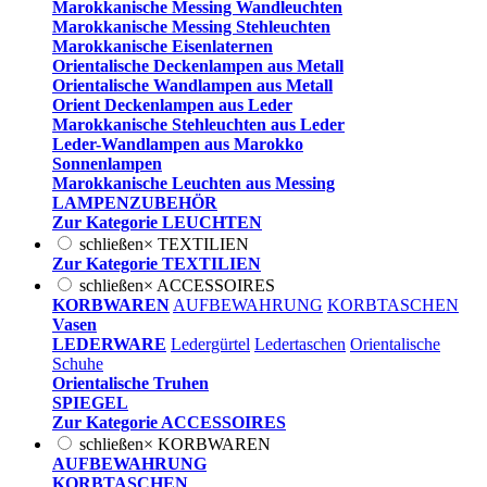
Marokkanische Messing Wandleuchten
Marokkanische Messing Stehleuchten
Marokkanische Eisenlaternen
Orientalische Deckenlampen aus Metall
Orientalische Wandlampen aus Metall
Orient Deckenlampen aus Leder
Marokkanische Stehleuchten aus Leder
Leder-Wandlampen aus Marokko
Sonnenlampen
Marokkanische Leuchten aus Messing
LAMPENZUBEHÖR
Zur Kategorie LEUCHTEN
schließen
×
TEXTILIEN
Zur Kategorie TEXTILIEN
schließen
×
ACCESSOIRES
KORBWAREN
AUFBEWAHRUNG
KORBTASCHEN
Vasen
LEDERWARE
Ledergürtel
Ledertaschen
Orientalische
Schuhe
Orientalische Truhen
SPIEGEL
Zur Kategorie ACCESSOIRES
schließen
×
KORBWAREN
AUFBEWAHRUNG
KORBTASCHEN