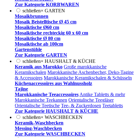
Zur Kategorie KORBWAREN
schließen
×
GARTEN
Mosaikbrunnen
Mosaik Beistelltische Ø 45 cm
Mosaiktische Ø60 cm
Mosaiktische rechteckig 60 x 60 cm
Mosaiktische Ø 80 cm
Mosaiktische ab 100cm
Gartenstühle
Zur Kategorie GARTEN
schließen
×
HAUSHALT & KÜCHE
Keramik aus Marokko
Große marokkanische
Keramikschalen
Marokkanische Aschenbecher, Deko-Tagine
& Accessoires
Marokkanische Keramikschalen & Schüsseln
Küchenaccessoires aus Wahlnussholz
Tajine
Marokkanische Teeaccessoires
Antike Tabletts & mehr
Marokkanische Teekannen
Orientalische Teegläser
Orientalische Teetische
Tee- & Zuckerdosen
Teetabletts
Zur Kategorie HAUSHALT & KÜCHE
schließen
×
WASCHBECKEN
Keramik-Waschbecken
Messing-Waschbecken
Zur Kategorie WASCHBECKEN