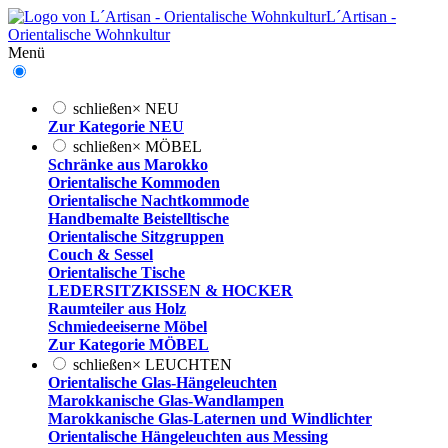
L´Artisan -
Orientalische Wohnkultur
Menü
schließen
×
NEU
Zur Kategorie NEU
schließen
×
MÖBEL
Schränke aus Marokko
Orientalische Kommoden
Orientalische Nachtkommode
Handbemalte Beistelltische
Orientalische Sitzgruppen
Couch & Sessel
Orientalische Tische
LEDERSITZKISSEN & HOCKER
Raumteiler aus Holz
Schmiedeeiserne Möbel
Zur Kategorie MÖBEL
schließen
×
LEUCHTEN
Orientalische Glas-Hängeleuchten
Marokkanische Glas-Wandlampen
Marokkanische Glas-Laternen und Windlichter
Orientalische Hängeleuchten aus Messing