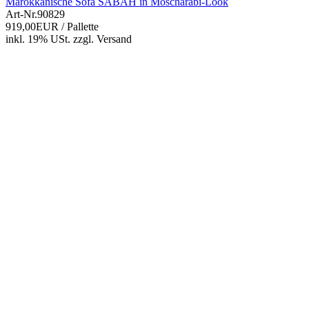
Marokkanische Sofa SABAH in Moscharabi-Look
Art-Nr.
90829
919,00EUR
/ Pallette
inkl. 19% USt.
zzgl.
Versand