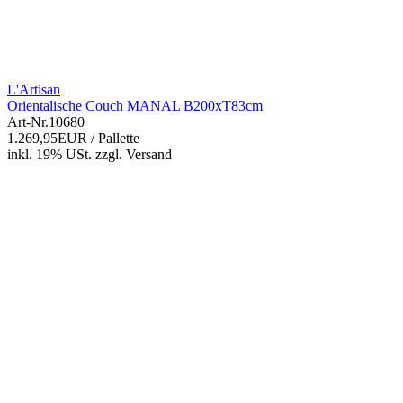
L'Artisan
Orientalische Couch MANAL B200xT83cm
Art-Nr.
10680
1.269,95EUR
/ Pallette
inkl. 19% USt.
zzgl.
Versand