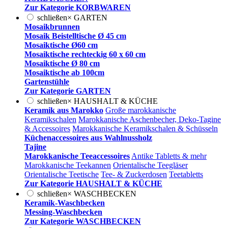
Zur Kategorie KORBWAREN
schließen
×
GARTEN
Mosaikbrunnen
Mosaik Beistelltische Ø 45 cm
Mosaiktische Ø60 cm
Mosaiktische rechteckig 60 x 60 cm
Mosaiktische Ø 80 cm
Mosaiktische ab 100cm
Gartenstühle
Zur Kategorie GARTEN
schließen
×
HAUSHALT & KÜCHE
Keramik aus Marokko
Große marokkanische
Keramikschalen
Marokkanische Aschenbecher, Deko-Tagine
& Accessoires
Marokkanische Keramikschalen & Schüsseln
Küchenaccessoires aus Wahlnussholz
Tajine
Marokkanische Teeaccessoires
Antike Tabletts & mehr
Marokkanische Teekannen
Orientalische Teegläser
Orientalische Teetische
Tee- & Zuckerdosen
Teetabletts
Zur Kategorie HAUSHALT & KÜCHE
schließen
×
WASCHBECKEN
Keramik-Waschbecken
Messing-Waschbecken
Zur Kategorie WASCHBECKEN