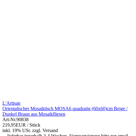
L'Artisan
Orientalischer Mosaiktisch MOSA6 quadratig (60x60)cm Beige /
Dunkel Braun aus Mosaikfliesen
Art-Nr.
90838
219,95EUR
/ Stück
inkl. 19% USt.
zzgl.
Versand
lieferbar innerhalb 3-4 Wochen. Vorreservierung bitte per email