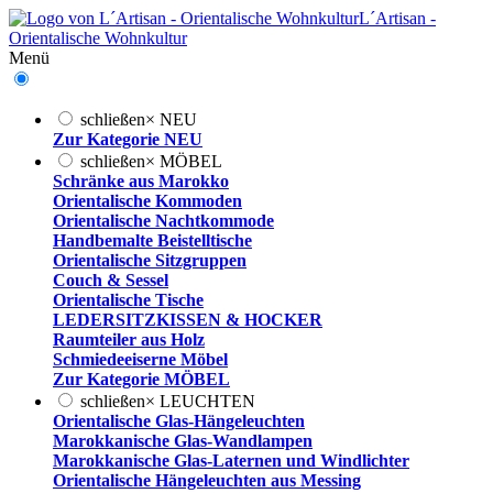
L´Artisan -
Orientalische Wohnkultur
Menü
schließen
×
NEU
Zur Kategorie NEU
schließen
×
MÖBEL
Schränke aus Marokko
Orientalische Kommoden
Orientalische Nachtkommode
Handbemalte Beistelltische
Orientalische Sitzgruppen
Couch & Sessel
Orientalische Tische
LEDERSITZKISSEN & HOCKER
Raumteiler aus Holz
Schmiedeeiserne Möbel
Zur Kategorie MÖBEL
schließen
×
LEUCHTEN
Orientalische Glas-Hängeleuchten
Marokkanische Glas-Wandlampen
Marokkanische Glas-Laternen und Windlichter
Orientalische Hängeleuchten aus Messing