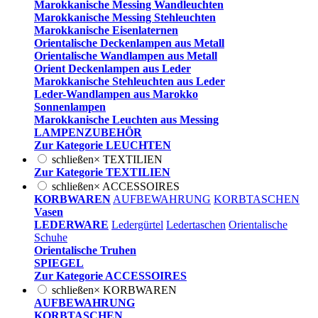
Marokkanische Messing Wandleuchten
Marokkanische Messing Stehleuchten
Marokkanische Eisenlaternen
Orientalische Deckenlampen aus Metall
Orientalische Wandlampen aus Metall
Orient Deckenlampen aus Leder
Marokkanische Stehleuchten aus Leder
Leder-Wandlampen aus Marokko
Sonnenlampen
Marokkanische Leuchten aus Messing
LAMPENZUBEHÖR
Zur Kategorie LEUCHTEN
schließen
×
TEXTILIEN
Zur Kategorie TEXTILIEN
schließen
×
ACCESSOIRES
KORBWAREN
AUFBEWAHRUNG
KORBTASCHEN
Vasen
LEDERWARE
Ledergürtel
Ledertaschen
Orientalische
Schuhe
Orientalische Truhen
SPIEGEL
Zur Kategorie ACCESSOIRES
schließen
×
KORBWAREN
AUFBEWAHRUNG
KORBTASCHEN