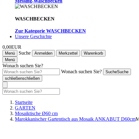
Messing-Waschbecken
WASCHBECKEN
Zur Kategorie WASCHBECKEN
Unsere Geschichte
0,00EUR
Suche
Menü
Anmelden
Merkzettel
Warenkorb
Menü
Wonach suchen Sie?
Wonach suchen Sie?
Suche
Suche
schließen
schließen
Startseite
GARTEN
Mosaiktische Ø60 cm
Marokkanischer Gartentisch aus Mosaik ANKABUT D60cm
M