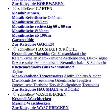
Zur Kategorie KORBWAREN
schließen
×
GARTEN
Mosaikbrunnen
Mosaik Beistelltische Ø 45 cm
Mosaiktische Ø60 cm
Mosaiktische rechteckig 60 x 60 cm
Mosaiktische Ø 80 cm
Mosaiktische ab 100cm
Gartenstühle
Zur Kategorie GARTEN
schließen
×
HAUSHALT & KÜCHE
Keramik aus Marokko
Große marokkanische
Keramikschalen
Marokkanische Aschenbecher, Deko-Tagine
& Accessoires
Marokkanische Keramikschalen & Schüsseln
Küchenaccessoires aus Wahlnussholz
Tajine
Marokkanische Teeaccessoires
Antike Tabletts & mehr
Marokkanische Teekannen
Orientalische Teegläser
Orientalische Teetische
Tee- & Zuckerdosen
Teetabletts
Zur Kategorie HAUSHALT & KÜCHE
schließen
×
WASCHBECKEN
Keramik-Waschbecken
Messing-Waschbecken
Zur Kategorie WASCHBECKEN