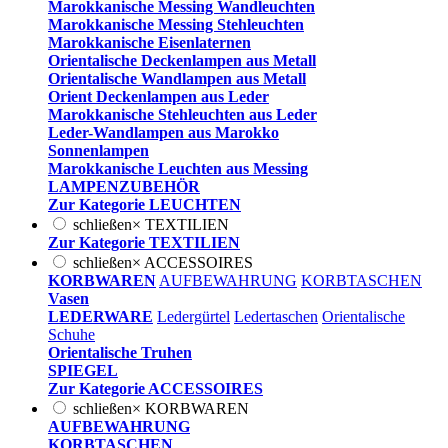
Marokkanische Messing Wandleuchten
Marokkanische Messing Stehleuchten
Marokkanische Eisenlaternen
Orientalische Deckenlampen aus Metall
Orientalische Wandlampen aus Metall
Orient Deckenlampen aus Leder
Marokkanische Stehleuchten aus Leder
Leder-Wandlampen aus Marokko
Sonnenlampen
Marokkanische Leuchten aus Messing
LAMPENZUBEHÖR
Zur Kategorie LEUCHTEN
schließen
×
TEXTILIEN
Zur Kategorie TEXTILIEN
schließen
×
ACCESSOIRES
KORBWAREN
AUFBEWAHRUNG
KORBTASCHEN
Vasen
LEDERWARE
Ledergürtel
Ledertaschen
Orientalische
Schuhe
Orientalische Truhen
SPIEGEL
Zur Kategorie ACCESSOIRES
schließen
×
KORBWAREN
AUFBEWAHRUNG
KORBTASCHEN