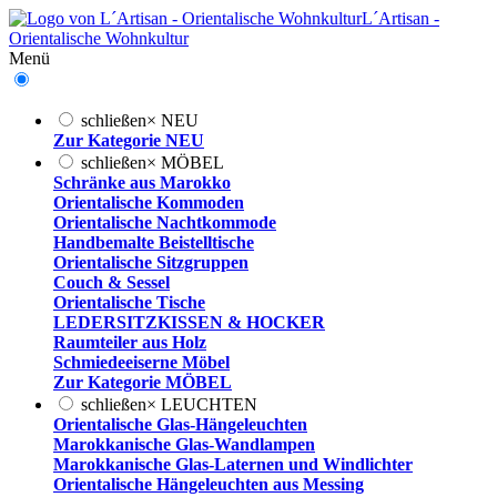
L´Artisan -
Orientalische Wohnkultur
Menü
schließen
×
NEU
Zur Kategorie NEU
schließen
×
MÖBEL
Schränke aus Marokko
Orientalische Kommoden
Orientalische Nachtkommode
Handbemalte Beistelltische
Orientalische Sitzgruppen
Couch & Sessel
Orientalische Tische
LEDERSITZKISSEN & HOCKER
Raumteiler aus Holz
Schmiedeeiserne Möbel
Zur Kategorie MÖBEL
schließen
×
LEUCHTEN
Orientalische Glas-Hängeleuchten
Marokkanische Glas-Wandlampen
Marokkanische Glas-Laternen und Windlichter
Orientalische Hängeleuchten aus Messing