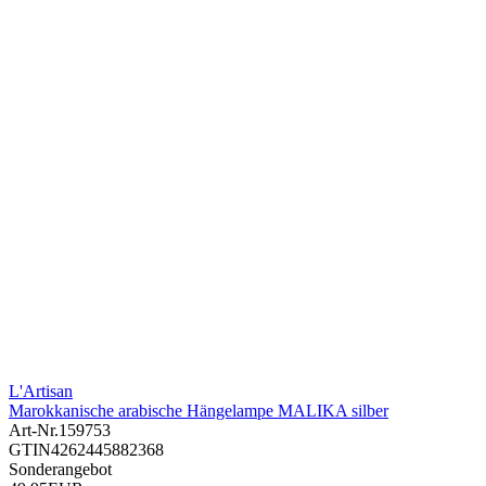
L'Artisan
Marokkanische arabische Hängelampe MALIKA silber
Art-Nr.
159753
GTIN
4262445882368
Sonderangebot