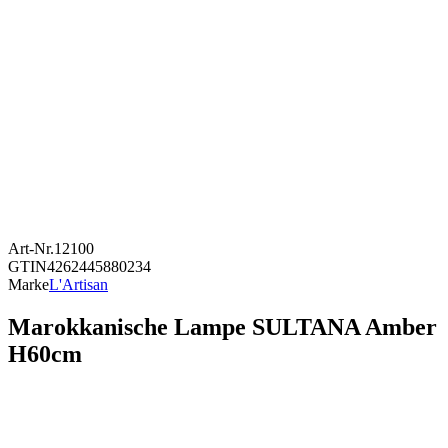
Art-Nr.
12100
GTIN
4262445880234
Marke
L'Artisan
Marokkanische Lampe SULTANA Amber
H60cm