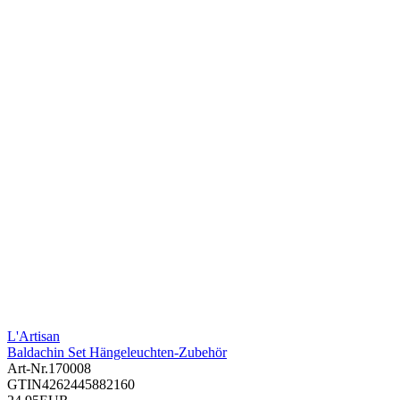
L'Artisan
Baldachin Set Hängeleuchten-Zubehör
Art-Nr.
170008
GTIN
4262445882160