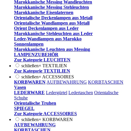
Marokkanische Messing Wandleuchten
Marokkanische Messing Stehleuchten
Marokkanische Eisenlaternen
Orientalische Deckenlampen aus Metall
Orientalische Wandlampen aus Metall
Orient Deckenlampen aus Leder
Marokkanische Stehleuchten aus Leder
Leder-Wandlampen aus Marokko
Sonnenlampen
Marokkanische Leuchten aus Messing
LAMPENZUBEHÖR
Zur Kategorie LEUCHTEN
schließen
×
TEXTILIEN
Zur Kategorie TEXTILIEN
schließen
×
ACCESSOIRES
KORBWAREN
AUFBEWAHRUNG
KORBTASCHEN
Vasen
LEDERWARE
Ledergürtel
Ledertaschen
Orientalische
Schuhe
Orientalische Truhen
SPIEGEL
Zur Kategorie ACCESSOIRES
schließen
×
KORBWAREN
AUFBEWAHRUNG
KORBTASCHEN