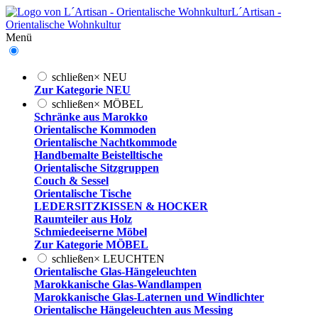
L´Artisan -
Orientalische Wohnkultur
Menü
schließen
×
NEU
Zur Kategorie NEU
schließen
×
MÖBEL
Schränke aus Marokko
Orientalische Kommoden
Orientalische Nachtkommode
Handbemalte Beistelltische
Orientalische Sitzgruppen
Couch & Sessel
Orientalische Tische
LEDERSITZKISSEN & HOCKER
Raumteiler aus Holz
Schmiedeeiserne Möbel
Zur Kategorie MÖBEL
schließen
×
LEUCHTEN
Orientalische Glas-Hängeleuchten
Marokkanische Glas-Wandlampen
Marokkanische Glas-Laternen und Windlichter
Orientalische Hängeleuchten aus Messing