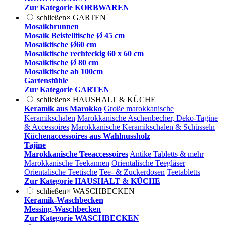
Zur Kategorie KORBWAREN
schließen
×
GARTEN
Mosaikbrunnen
Mosaik Beistelltische Ø 45 cm
Mosaiktische Ø60 cm
Mosaiktische rechteckig 60 x 60 cm
Mosaiktische Ø 80 cm
Mosaiktische ab 100cm
Gartenstühle
Zur Kategorie GARTEN
schließen
×
HAUSHALT & KÜCHE
Keramik aus Marokko
Große marokkanische
Keramikschalen
Marokkanische Aschenbecher, Deko-Tagine
& Accessoires
Marokkanische Keramikschalen & Schüsseln
Küchenaccessoires aus Wahlnussholz
Tajine
Marokkanische Teeaccessoires
Antike Tabletts & mehr
Marokkanische Teekannen
Orientalische Teegläser
Orientalische Teetische
Tee- & Zuckerdosen
Teetabletts
Zur Kategorie HAUSHALT & KÜCHE
schließen
×
WASCHBECKEN
Keramik-Waschbecken
Messing-Waschbecken
Zur Kategorie WASCHBECKEN