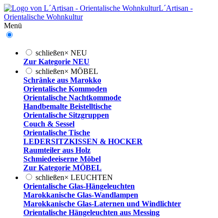
L´Artisan -
Orientalische Wohnkultur
Menü
schließen
×
NEU
Zur Kategorie NEU
schließen
×
MÖBEL
Schränke aus Marokko
Orientalische Kommoden
Orientalische Nachtkommode
Handbemalte Beistelltische
Orientalische Sitzgruppen
Couch & Sessel
Orientalische Tische
LEDERSITZKISSEN & HOCKER
Raumteiler aus Holz
Schmiedeeiserne Möbel
Zur Kategorie MÖBEL
schließen
×
LEUCHTEN
Orientalische Glas-Hängeleuchten
Marokkanische Glas-Wandlampen
Marokkanische Glas-Laternen und Windlichter
Orientalische Hängeleuchten aus Messing