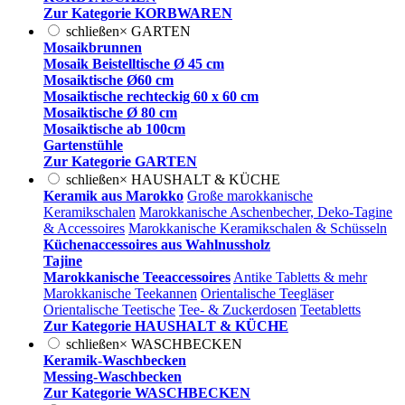
Zur Kategorie KORBWAREN
schließen
×
GARTEN
Mosaikbrunnen
Mosaik Beistelltische Ø 45 cm
Mosaiktische Ø60 cm
Mosaiktische rechteckig 60 x 60 cm
Mosaiktische Ø 80 cm
Mosaiktische ab 100cm
Gartenstühle
Zur Kategorie GARTEN
schließen
×
HAUSHALT & KÜCHE
Keramik aus Marokko
Große marokkanische
Keramikschalen
Marokkanische Aschenbecher, Deko-Tagine
& Accessoires
Marokkanische Keramikschalen & Schüsseln
Küchenaccessoires aus Wahlnussholz
Tajine
Marokkanische Teeaccessoires
Antike Tabletts & mehr
Marokkanische Teekannen
Orientalische Teegläser
Orientalische Teetische
Tee- & Zuckerdosen
Teetabletts
Zur Kategorie HAUSHALT & KÜCHE
schließen
×
WASCHBECKEN
Keramik-Waschbecken
Messing-Waschbecken
Zur Kategorie WASCHBECKEN