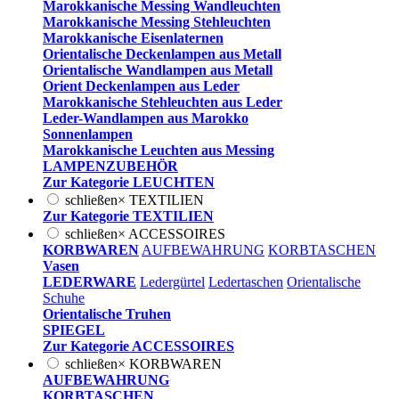
Marokkanische Messing Wandleuchten
Marokkanische Messing Stehleuchten
Marokkanische Eisenlaternen
Orientalische Deckenlampen aus Metall
Orientalische Wandlampen aus Metall
Orient Deckenlampen aus Leder
Marokkanische Stehleuchten aus Leder
Leder-Wandlampen aus Marokko
Sonnenlampen
Marokkanische Leuchten aus Messing
LAMPENZUBEHÖR
Zur Kategorie LEUCHTEN
schließen
×
TEXTILIEN
Zur Kategorie TEXTILIEN
schließen
×
ACCESSOIRES
KORBWAREN
AUFBEWAHRUNG
KORBTASCHEN
Vasen
LEDERWARE
Ledergürtel
Ledertaschen
Orientalische
Schuhe
Orientalische Truhen
SPIEGEL
Zur Kategorie ACCESSOIRES
schließen
×
KORBWAREN
AUFBEWAHRUNG
KORBTASCHEN