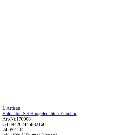
L'Artisan
Baldachin Set Hängeleuchten-Zubehör
Art-Nr.
170008
GTIN
4262445882160
24,95EUR