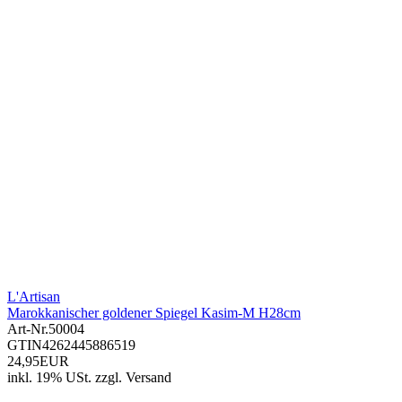
L'Artisan
Marokkanischer goldener Spiegel Kasim-M H28cm
Art-Nr.
50004
GTIN
4262445886519
24,95EUR
inkl. 19% USt.
zzgl.
Versand