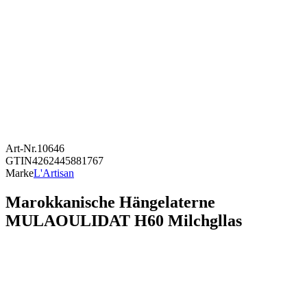
Art-Nr.
10646
GTIN
4262445881767
Marke
L'Artisan
Marokkanische Hängelaterne
MULAOULIDAT H60 Milchgllas