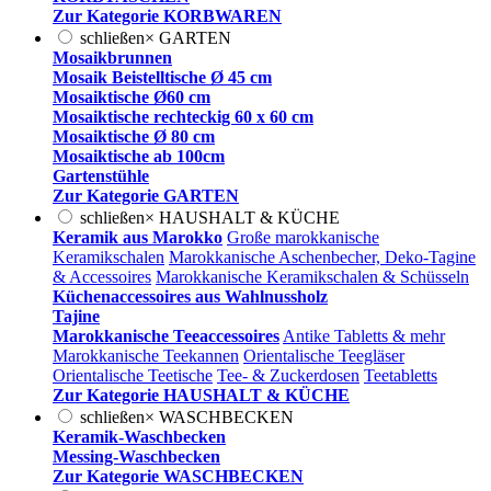
Zur Kategorie KORBWAREN
schließen
×
GARTEN
Mosaikbrunnen
Mosaik Beistelltische Ø 45 cm
Mosaiktische Ø60 cm
Mosaiktische rechteckig 60 x 60 cm
Mosaiktische Ø 80 cm
Mosaiktische ab 100cm
Gartenstühle
Zur Kategorie GARTEN
schließen
×
HAUSHALT & KÜCHE
Keramik aus Marokko
Große marokkanische
Keramikschalen
Marokkanische Aschenbecher, Deko-Tagine
& Accessoires
Marokkanische Keramikschalen & Schüsseln
Küchenaccessoires aus Wahlnussholz
Tajine
Marokkanische Teeaccessoires
Antike Tabletts & mehr
Marokkanische Teekannen
Orientalische Teegläser
Orientalische Teetische
Tee- & Zuckerdosen
Teetabletts
Zur Kategorie HAUSHALT & KÜCHE
schließen
×
WASCHBECKEN
Keramik-Waschbecken
Messing-Waschbecken
Zur Kategorie WASCHBECKEN