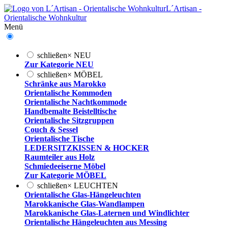
L´Artisan -
Orientalische Wohnkultur
Menü
schließen
×
NEU
Zur Kategorie NEU
schließen
×
MÖBEL
Schränke aus Marokko
Orientalische Kommoden
Orientalische Nachtkommode
Handbemalte Beistelltische
Orientalische Sitzgruppen
Couch & Sessel
Orientalische Tische
LEDERSITZKISSEN & HOCKER
Raumteiler aus Holz
Schmiedeeiserne Möbel
Zur Kategorie MÖBEL
schließen
×
LEUCHTEN
Orientalische Glas-Hängeleuchten
Marokkanische Glas-Wandlampen
Marokkanische Glas-Laternen und Windlichter
Orientalische Hängeleuchten aus Messing