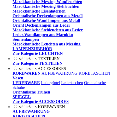
Marokkanische Messing Wandleuchten
Marokkanische Messing Stehleuchten
Marokkanische Eisenlaternen
Orientalische Deckenlampen aus Metall
Orientalische Wandlampen aus Metall
Orient Deckenlampen aus Leder
Marokkanische Stehleuchten aus Leder
Leder-Wandlampen aus Marokko
Sonnenlampen
Marokkanische Leuchten aus Messing
LAMPENZUBEHÖR
Zur Kategorie LEUCHTEN
schließen
×
TEXTILIEN
Zur Kategorie TEXTILIEN
schließen
×
ACCESSOIRES
KORBWAREN
AUFBEWAHRUNG
KORBTASCHEN
Vasen
LEDERWARE
Ledergürtel
Ledertaschen
Orientalische
Schuhe
Orientalische Truhen
SPIEGEL
Zur Kategorie ACCESSOIRES
schließen
×
KORBWAREN
AUFBEWAHRUNG
KORBTASCHEN