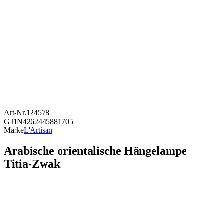
Art-Nr.
124578
GTIN
4262445881705
Marke
L'Artisan
Arabische orientalische Hängelampe
Titia-Zwak