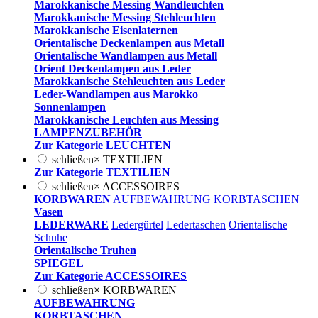
Marokkanische Messing Wandleuchten
Marokkanische Messing Stehleuchten
Marokkanische Eisenlaternen
Orientalische Deckenlampen aus Metall
Orientalische Wandlampen aus Metall
Orient Deckenlampen aus Leder
Marokkanische Stehleuchten aus Leder
Leder-Wandlampen aus Marokko
Sonnenlampen
Marokkanische Leuchten aus Messing
LAMPENZUBEHÖR
Zur Kategorie LEUCHTEN
schließen
×
TEXTILIEN
Zur Kategorie TEXTILIEN
schließen
×
ACCESSOIRES
KORBWAREN
AUFBEWAHRUNG
KORBTASCHEN
Vasen
LEDERWARE
Ledergürtel
Ledertaschen
Orientalische
Schuhe
Orientalische Truhen
SPIEGEL
Zur Kategorie ACCESSOIRES
schließen
×
KORBWAREN
AUFBEWAHRUNG
KORBTASCHEN