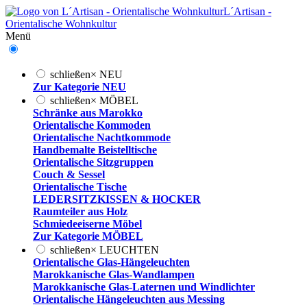
L´Artisan -
Orientalische Wohnkultur
Menü
schließen
×
NEU
Zur Kategorie NEU
schließen
×
MÖBEL
Schränke aus Marokko
Orientalische Kommoden
Orientalische Nachtkommode
Handbemalte Beistelltische
Orientalische Sitzgruppen
Couch & Sessel
Orientalische Tische
LEDERSITZKISSEN & HOCKER
Raumteiler aus Holz
Schmiedeeiserne Möbel
Zur Kategorie MÖBEL
schließen
×
LEUCHTEN
Orientalische Glas-Hängeleuchten
Marokkanische Glas-Wandlampen
Marokkanische Glas-Laternen und Windlichter
Orientalische Hängeleuchten aus Messing