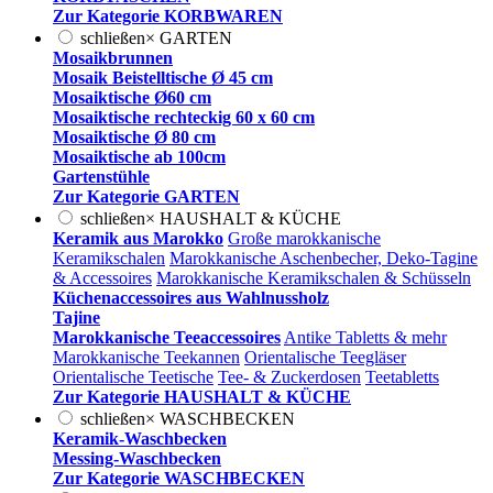
Zur Kategorie KORBWAREN
schließen
×
GARTEN
Mosaikbrunnen
Mosaik Beistelltische Ø 45 cm
Mosaiktische Ø60 cm
Mosaiktische rechteckig 60 x 60 cm
Mosaiktische Ø 80 cm
Mosaiktische ab 100cm
Gartenstühle
Zur Kategorie GARTEN
schließen
×
HAUSHALT & KÜCHE
Keramik aus Marokko
Große marokkanische
Keramikschalen
Marokkanische Aschenbecher, Deko-Tagine
& Accessoires
Marokkanische Keramikschalen & Schüsseln
Küchenaccessoires aus Wahlnussholz
Tajine
Marokkanische Teeaccessoires
Antike Tabletts & mehr
Marokkanische Teekannen
Orientalische Teegläser
Orientalische Teetische
Tee- & Zuckerdosen
Teetabletts
Zur Kategorie HAUSHALT & KÜCHE
schließen
×
WASCHBECKEN
Keramik-Waschbecken
Messing-Waschbecken
Zur Kategorie WASCHBECKEN