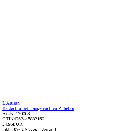
L'Artisan
Baldachin Set Hängeleuchten-Zubehör
Art-Nr.
170008
GTIN
4262445882160
24,95EUR
inkl. 19% USt.
zzgl.
Versand