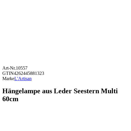
Art-Nr.
10557
GTIN
4262445881323
Marke
L'Artisan
Hängelampe aus Leder Seestern Multi
60cm