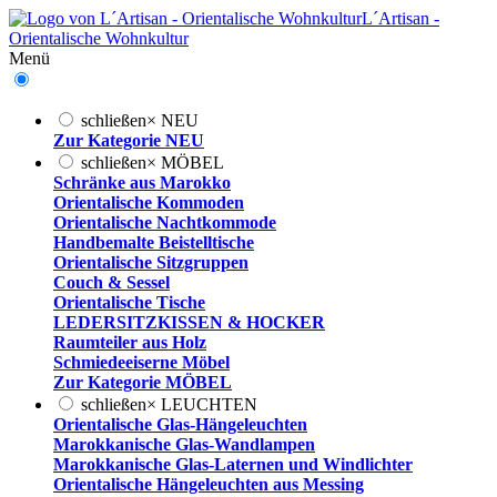
L´Artisan -
Orientalische Wohnkultur
Menü
schließen
×
NEU
Zur Kategorie NEU
schließen
×
MÖBEL
Schränke aus Marokko
Orientalische Kommoden
Orientalische Nachtkommode
Handbemalte Beistelltische
Orientalische Sitzgruppen
Couch & Sessel
Orientalische Tische
LEDERSITZKISSEN & HOCKER
Raumteiler aus Holz
Schmiedeeiserne Möbel
Zur Kategorie MÖBEL
schließen
×
LEUCHTEN
Orientalische Glas-Hängeleuchten
Marokkanische Glas-Wandlampen
Marokkanische Glas-Laternen und Windlichter
Orientalische Hängeleuchten aus Messing