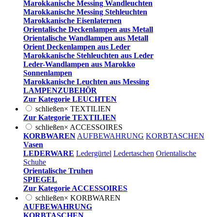
Marokkanische Messing Wandleuchten
Marokkanische Messing Stehleuchten
Marokkanische Eisenlaternen
Orientalische Deckenlampen aus Metall
Orientalische Wandlampen aus Metall
Orient Deckenlampen aus Leder
Marokkanische Stehleuchten aus Leder
Leder-Wandlampen aus Marokko
Sonnenlampen
Marokkanische Leuchten aus Messing
LAMPENZUBEHÖR
Zur Kategorie LEUCHTEN
schließen
×
TEXTILIEN
Zur Kategorie TEXTILIEN
schließen
×
ACCESSOIRES
KORBWAREN
AUFBEWAHRUNG
KORBTASCHEN
Vasen
LEDERWARE
Ledergürtel
Ledertaschen
Orientalische
Schuhe
Orientalische Truhen
SPIEGEL
Zur Kategorie ACCESSOIRES
schließen
×
KORBWAREN
AUFBEWAHRUNG
KORBTASCHEN