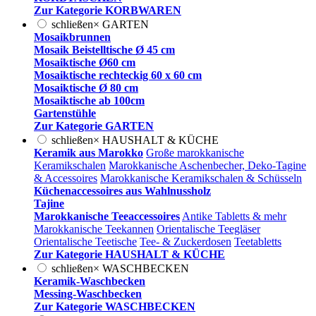
Zur Kategorie KORBWAREN
schließen
×
GARTEN
Mosaikbrunnen
Mosaik Beistelltische Ø 45 cm
Mosaiktische Ø60 cm
Mosaiktische rechteckig 60 x 60 cm
Mosaiktische Ø 80 cm
Mosaiktische ab 100cm
Gartenstühle
Zur Kategorie GARTEN
schließen
×
HAUSHALT & KÜCHE
Keramik aus Marokko
Große marokkanische
Keramikschalen
Marokkanische Aschenbecher, Deko-Tagine
& Accessoires
Marokkanische Keramikschalen & Schüsseln
Küchenaccessoires aus Wahlnussholz
Tajine
Marokkanische Teeaccessoires
Antike Tabletts & mehr
Marokkanische Teekannen
Orientalische Teegläser
Orientalische Teetische
Tee- & Zuckerdosen
Teetabletts
Zur Kategorie HAUSHALT & KÜCHE
schließen
×
WASCHBECKEN
Keramik-Waschbecken
Messing-Waschbecken
Zur Kategorie WASCHBECKEN