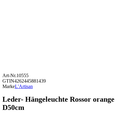
Art-Nr.
10555
GTIN
4262445881439
Marke
L'Artisan
Leder- Hängeleuchte Rossor orange
D50cm