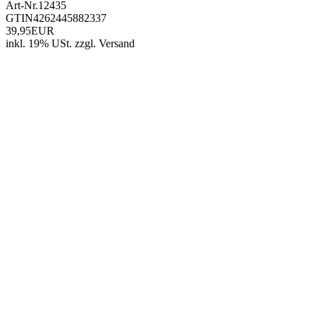
Art-Nr.
12435
GTIN
4262445882337
39,95EUR
inkl. 19% USt.
zzgl.
Versand