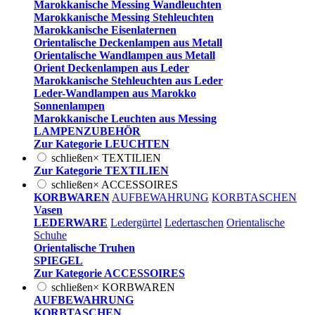
Marokkanische Messing Wandleuchten
Marokkanische Messing Stehleuchten
Marokkanische Eisenlaternen
Orientalische Deckenlampen aus Metall
Orientalische Wandlampen aus Metall
Orient Deckenlampen aus Leder
Marokkanische Stehleuchten aus Leder
Leder-Wandlampen aus Marokko
Sonnenlampen
Marokkanische Leuchten aus Messing
LAMPENZUBEHÖR
Zur Kategorie LEUCHTEN
schließen
×
TEXTILIEN
Zur Kategorie TEXTILIEN
schließen
×
ACCESSOIRES
KORBWAREN
AUFBEWAHRUNG
KORBTASCHEN
Vasen
LEDERWARE
Ledergürtel
Ledertaschen
Orientalische
Schuhe
Orientalische Truhen
SPIEGEL
Zur Kategorie ACCESSOIRES
schließen
×
KORBWAREN
AUFBEWAHRUNG
KORBTASCHEN