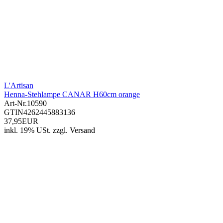
L'Artisan
Henna-Stehlampe CANAR H60cm orange
Art-Nr.
10590
GTIN
4262445883136
37,95EUR
inkl. 19% USt.
zzgl.
Versand