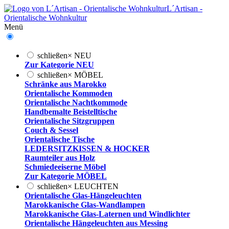
L´Artisan -
Orientalische Wohnkultur
Menü
schließen
×
NEU
Zur Kategorie NEU
schließen
×
MÖBEL
Schränke aus Marokko
Orientalische Kommoden
Orientalische Nachtkommode
Handbemalte Beistelltische
Orientalische Sitzgruppen
Couch & Sessel
Orientalische Tische
LEDERSITZKISSEN & HOCKER
Raumteiler aus Holz
Schmiedeeiserne Möbel
Zur Kategorie MÖBEL
schließen
×
LEUCHTEN
Orientalische Glas-Hängeleuchten
Marokkanische Glas-Wandlampen
Marokkanische Glas-Laternen und Windlichter
Orientalische Hängeleuchten aus Messing