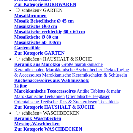
Zur Kategorie KORBWAREN
schließen
×
GARTEN
Mosaikbrunnen
Mosaik Beistelltische Ø 45 cm
Mosaiktische Ø60 cm
Mosaiktische rechteckig 60 x 60 cm
Mosaiktische Ø 80 cm
Mosaiktische ab 100cm
Gartenstühle
Zur Kategorie GARTEN
schließen
×
HAUSHALT & KÜCHE
Keramik aus Marokko
Große marokkanische
Keramikschalen
Marokkanische Aschenbecher, Deko-Tagine
& Accessoires
Marokkanische Keramikschalen & Schüsseln
Küchenaccessoires aus Wahlnussholz
Tajine
Marokkanische Teeaccessoires
Antike Tabletts & mehr
Marokkanische Teekannen
Orientalische Teegläser
Orientalische Teetische
Tee- & Zuckerdosen
Teetabletts
Zur Kategorie HAUSHALT & KÜCHE
schließen
×
WASCHBECKEN
Keramik-Waschbecken
Messing-Waschbecken
Zur Kategorie WASCHBECKEN