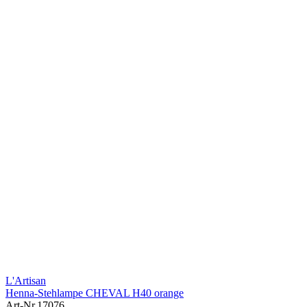
L'Artisan
Henna-Stehlampe CHEVAL H40 orange
Art-Nr.
17076