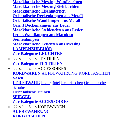
Marokkanische Messing Wandleuchten
Marokkanische Messing Stehleuchten
Marokkanische Eisenlaternen
Orientalische Deckenlampen aus Metall
Orientalische Wandlampen aus Metall
Orient Deckenlampen aus Leder
Marokkanische Stehleuchten aus Leder
Leder-Wandlampen aus Marokko
Sonnenlampen
Marokkanische Leuchten aus Messing
LAMPENZUBEHÖR
Zur Kategorie LEUCHTEN
schließen
×
TEXTILIEN
Zur Kategorie TEXTILIEN
schließen
×
ACCESSOIRES
KORBWAREN
AUFBEWAHRUNG
KORBTASCHEN
Vasen
LEDERWARE
Ledergürtel
Ledertaschen
Orientalische
Schuhe
Orientalische Truhen
SPIEGEL
Zur Kategorie ACCESSOIRES
schließen
×
KORBWAREN
AUFBEWAHRUNG
KORBTASCHEN