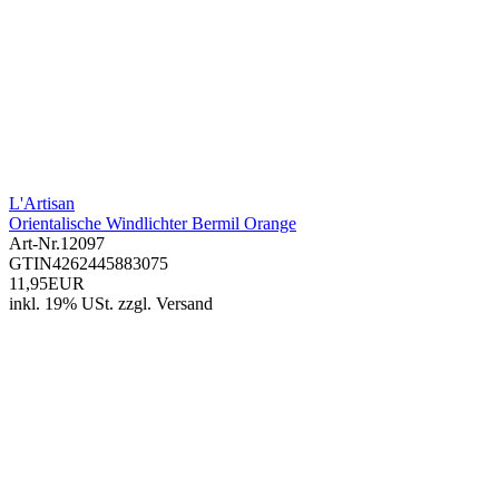
L'Artisan
Orientalische Windlichter Bermil Orange
Art-Nr.
12097
GTIN
4262445883075
11,95EUR
inkl. 19% USt.
zzgl.
Versand