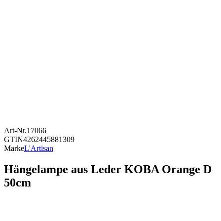
Art-Nr.
17066
GTIN
4262445881309
Marke
L'Artisan
Hängelampe aus Leder KOBA Orange D
50cm