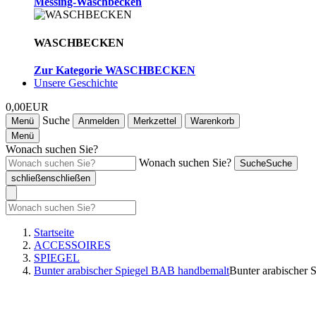
Messing-Waschbecken
WASCHBECKEN
Zur Kategorie WASCHBECKEN
Unsere Geschichte
0,00EUR
Suche
Menü
Anmelden
Merkzettel
Warenkorb
Menü
Wonach suchen Sie?
Wonach suchen Sie?
Suche
Suche
schließen
schließen
Startseite
ACCESSOIRES
SPIEGEL
Bunter arabischer Spiegel BAB handbemalt
Bunter arabischer