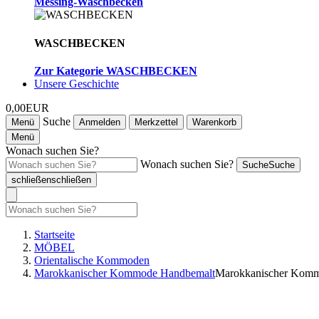
Messing-Waschbecken
WASCHBECKEN
Zur Kategorie WASCHBECKEN
Unsere Geschichte
0,00EUR
Suche
Menü
Anmelden
Merkzettel
Warenkorb
Menü
Wonach suchen Sie?
Wonach suchen Sie?
Suche
Suche
schließen
schließen
Startseite
MÖBEL
Orientalische Kommoden
Marokkanischer Kommode Handbemalt
Marokkanischer Kom