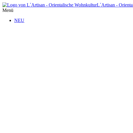
L´Artisan - Orient
Menü
NEU