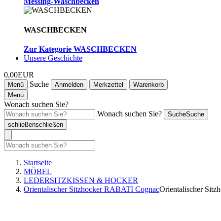
Messing-Waschbecken
WASCHBECKEN
Zur Kategorie WASCHBECKEN
Unsere Geschichte
0,00EUR
Suche
Menü
Anmelden
Merkzettel
Warenkorb
Menü
Wonach suchen Sie?
Wonach suchen Sie?
Suche
Suche
schließen
schließen
Startseite
MÖBEL
LEDERSITZKISSEN & HOCKER
Orientalischer Sitzhocker RABATI Cognac
Orientalischer Si