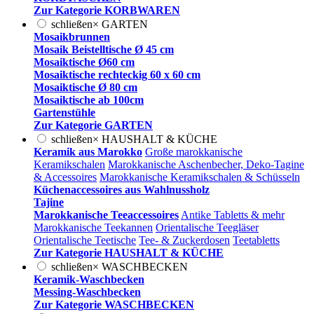
Zur Kategorie KORBWAREN
schließen
×
GARTEN
Mosaikbrunnen
Mosaik Beistelltische Ø 45 cm
Mosaiktische Ø60 cm
Mosaiktische rechteckig 60 x 60 cm
Mosaiktische Ø 80 cm
Mosaiktische ab 100cm
Gartenstühle
Zur Kategorie GARTEN
schließen
×
HAUSHALT & KÜCHE
Keramik aus Marokko
Große marokkanische
Keramikschalen
Marokkanische Aschenbecher, Deko-Tagine
& Accessoires
Marokkanische Keramikschalen & Schüsseln
Küchenaccessoires aus Wahlnussholz
Tajine
Marokkanische Teeaccessoires
Antike Tabletts & mehr
Marokkanische Teekannen
Orientalische Teegläser
Orientalische Teetische
Tee- & Zuckerdosen
Teetabletts
Zur Kategorie HAUSHALT & KÜCHE
schließen
×
WASCHBECKEN
Keramik-Waschbecken
Messing-Waschbecken
Zur Kategorie WASCHBECKEN