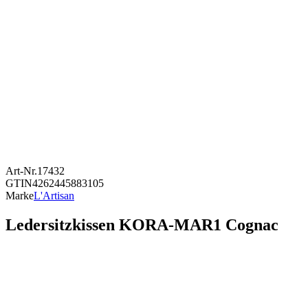
Art-Nr.
17432
GTIN
4262445883105
Marke
L'Artisan
Ledersitzkissen KORA-MAR1 Cognac