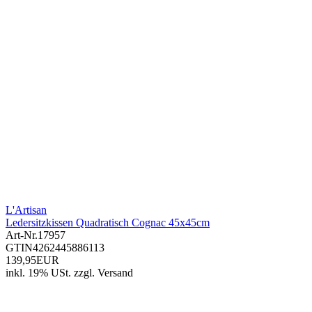
L'Artisan
Ledersitzkissen Quadratisch Cognac 45x45cm
Art-Nr.
17957
GTIN
4262445886113
139,95EUR
inkl. 19% USt.
zzgl.
Versand