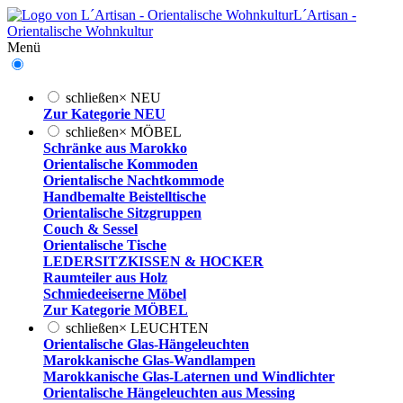
L´Artisan -
Orientalische Wohnkultur
Menü
schließen
×
NEU
Zur Kategorie NEU
schließen
×
MÖBEL
Schränke aus Marokko
Orientalische Kommoden
Orientalische Nachtkommode
Handbemalte Beistelltische
Orientalische Sitzgruppen
Couch & Sessel
Orientalische Tische
LEDERSITZKISSEN & HOCKER
Raumteiler aus Holz
Schmiedeeiserne Möbel
Zur Kategorie MÖBEL
schließen
×
LEUCHTEN
Orientalische Glas-Hängeleuchten
Marokkanische Glas-Wandlampen
Marokkanische Glas-Laternen und Windlichter
Orientalische Hängeleuchten aus Messing