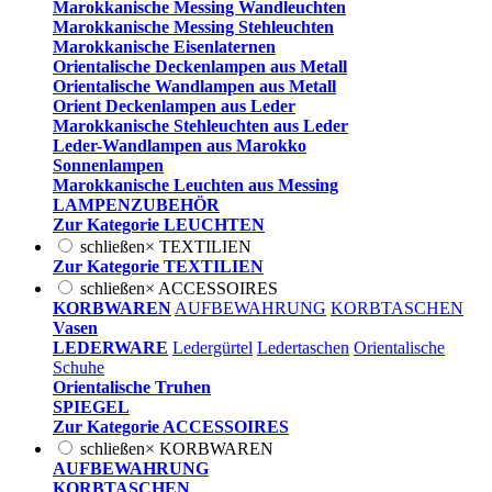
Marokkanische Messing Wandleuchten
Marokkanische Messing Stehleuchten
Marokkanische Eisenlaternen
Orientalische Deckenlampen aus Metall
Orientalische Wandlampen aus Metall
Orient Deckenlampen aus Leder
Marokkanische Stehleuchten aus Leder
Leder-Wandlampen aus Marokko
Sonnenlampen
Marokkanische Leuchten aus Messing
LAMPENZUBEHÖR
Zur Kategorie LEUCHTEN
schließen
×
TEXTILIEN
Zur Kategorie TEXTILIEN
schließen
×
ACCESSOIRES
KORBWAREN
AUFBEWAHRUNG
KORBTASCHEN
Vasen
LEDERWARE
Ledergürtel
Ledertaschen
Orientalische
Schuhe
Orientalische Truhen
SPIEGEL
Zur Kategorie ACCESSOIRES
schließen
×
KORBWAREN
AUFBEWAHRUNG
KORBTASCHEN