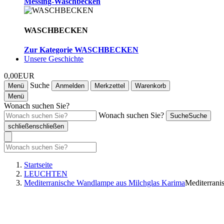
Messing-Waschbecken
WASCHBECKEN
Zur Kategorie WASCHBECKEN
Unsere Geschichte
0,00EUR
Suche
Menü
Anmelden
Merkzettel
Warenkorb
Menü
Wonach suchen Sie?
Wonach suchen Sie?
Suche
Suche
schließen
schließen
Startseite
LEUCHTEN
Mediterranische Wandlampe aus Milchglas Karima
Mediterrani