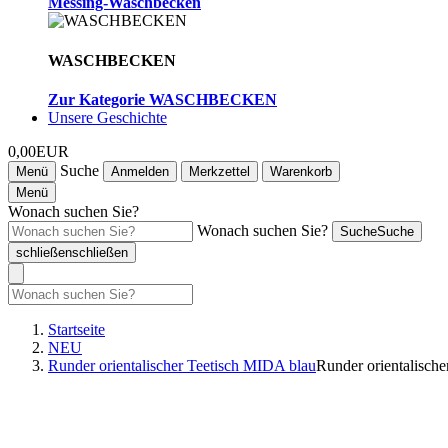
Messing-Waschbecken
WASCHBECKEN
Zur Kategorie WASCHBECKEN
Unsere Geschichte
0,00EUR
Suche
Menü
Anmelden
Merkzettel
Warenkorb
Menü
Wonach suchen Sie?
Wonach suchen Sie?
Suche
Suche
schließen
schließen
Startseite
NEU
Runder orientalischer Teetisch MIDA blau
Runder orientalisch