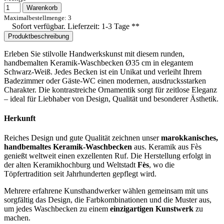
Warenkorb
Maximalbestellmenge: 3
Sofort verfügbar. Lieferzeit: 1-3 Tage **
Produktbeschreibung
Erleben Sie stilvolle Handwerkskunst mit diesem runden,
handbemalten Keramik-Waschbecken Ø35 cm in elegantem
Schwarz-Weiß. Jedes Becken ist ein Unikat und verleiht Ihrem
Badezimmer oder Gäste-WC einen modernen, ausdrucksstarken
Charakter. Die kontrastreiche Ornamentik sorgt für zeitlose Eleganz
– ideal für Liebhaber von Design, Qualität und besonderer Ästhetik.
Herkunft
Reiches Design und gute Qualität zeichnen unser
marokkanisches,
handbemaltes Keramik-Waschbecken
aus. Keramik aus Fès
genießt weltweit einen exzellenten Ruf. Die Herstellung erfolgt in
der alten Keramikhochburg und Weltstadt
Fès
, wo die
Töpfertradition seit Jahrhunderten gepflegt wird.
Mehrere erfahrene Kunsthandwerker wählen gemeinsam mit uns
sorgfältig das Design, die Farbkombinationen und die Muster aus,
um jedes Waschbecken zu einem
einzigartigen Kunstwerk
zu
machen.