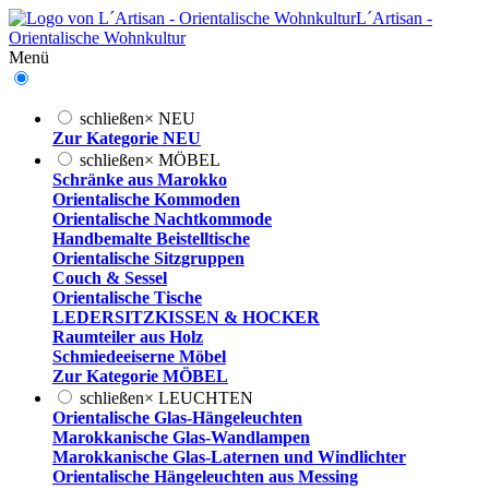
L´Artisan -
Orientalische Wohnkultur
Menü
schließen
×
NEU
Zur Kategorie NEU
schließen
×
MÖBEL
Schränke aus Marokko
Orientalische Kommoden
Orientalische Nachtkommode
Handbemalte Beistelltische
Orientalische Sitzgruppen
Couch & Sessel
Orientalische Tische
LEDERSITZKISSEN & HOCKER
Raumteiler aus Holz
Schmiedeeiserne Möbel
Zur Kategorie MÖBEL
schließen
×
LEUCHTEN
Orientalische Glas-Hängeleuchten
Marokkanische Glas-Wandlampen
Marokkanische Glas-Laternen und Windlichter
Orientalische Hängeleuchten aus Messing