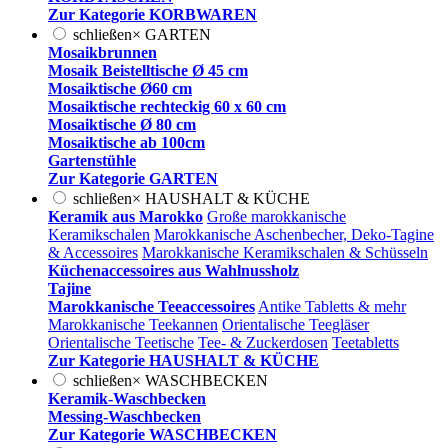
Zur Kategorie KORBWAREN
schließen
×
GARTEN
Mosaikbrunnen
Mosaik Beistelltische Ø 45 cm
Mosaiktische Ø60 cm
Mosaiktische rechteckig 60 x 60 cm
Mosaiktische Ø 80 cm
Mosaiktische ab 100cm
Gartenstühle
Zur Kategorie GARTEN
schließen
×
HAUSHALT & KÜCHE
Keramik aus Marokko
Große marokkanische
Keramikschalen
Marokkanische Aschenbecher, Deko-Tagine
& Accessoires
Marokkanische Keramikschalen & Schüsseln
Küchenaccessoires aus Wahlnussholz
Tajine
Marokkanische Teeaccessoires
Antike Tabletts & mehr
Marokkanische Teekannen
Orientalische Teegläser
Orientalische Teetische
Tee- & Zuckerdosen
Teetabletts
Zur Kategorie HAUSHALT & KÜCHE
schließen
×
WASCHBECKEN
Keramik-Waschbecken
Messing-Waschbecken
Zur Kategorie WASCHBECKEN