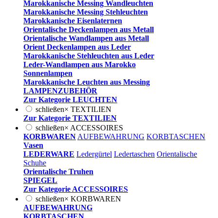
Marokkanische Messing Wandleuchten
Marokkanische Messing Stehleuchten
Marokkanische Eisenlaternen
Orientalische Deckenlampen aus Metall
Orientalische Wandlampen aus Metall
Orient Deckenlampen aus Leder
Marokkanische Stehleuchten aus Leder
Leder-Wandlampen aus Marokko
Sonnenlampen
Marokkanische Leuchten aus Messing
LAMPENZUBEHÖR
Zur Kategorie LEUCHTEN
schließen
×
TEXTILIEN
Zur Kategorie TEXTILIEN
schließen
×
ACCESSOIRES
KORBWAREN
AUFBEWAHRUNG
KORBTASCHEN
Vasen
LEDERWARE
Ledergürtel
Ledertaschen
Orientalische
Schuhe
Orientalische Truhen
SPIEGEL
Zur Kategorie ACCESSOIRES
schließen
×
KORBWAREN
AUFBEWAHRUNG
KORBTASCHEN