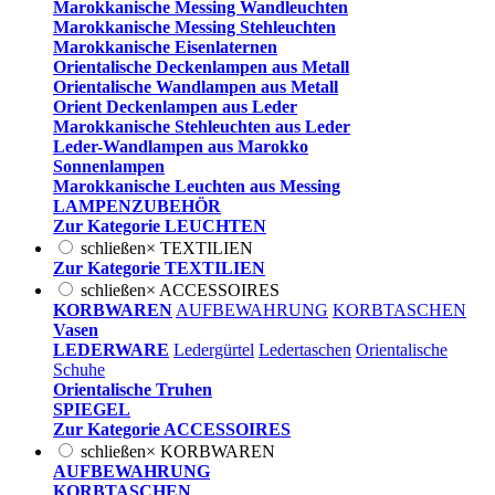
Marokkanische Messing Wandleuchten
Marokkanische Messing Stehleuchten
Marokkanische Eisenlaternen
Orientalische Deckenlampen aus Metall
Orientalische Wandlampen aus Metall
Orient Deckenlampen aus Leder
Marokkanische Stehleuchten aus Leder
Leder-Wandlampen aus Marokko
Sonnenlampen
Marokkanische Leuchten aus Messing
LAMPENZUBEHÖR
Zur Kategorie LEUCHTEN
schließen
×
TEXTILIEN
Zur Kategorie TEXTILIEN
schließen
×
ACCESSOIRES
KORBWAREN
AUFBEWAHRUNG
KORBTASCHEN
Vasen
LEDERWARE
Ledergürtel
Ledertaschen
Orientalische
Schuhe
Orientalische Truhen
SPIEGEL
Zur Kategorie ACCESSOIRES
schließen
×
KORBWAREN
AUFBEWAHRUNG
KORBTASCHEN