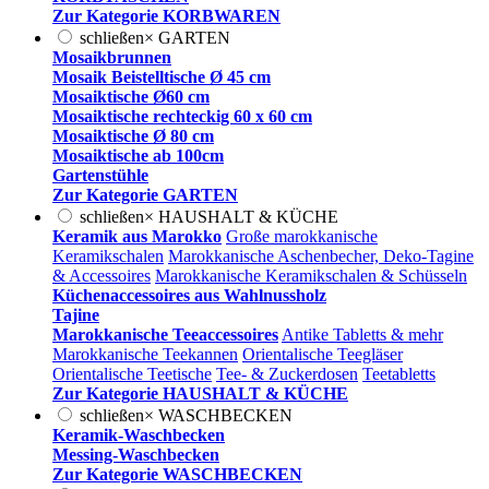
Zur Kategorie KORBWAREN
schließen
×
GARTEN
Mosaikbrunnen
Mosaik Beistelltische Ø 45 cm
Mosaiktische Ø60 cm
Mosaiktische rechteckig 60 x 60 cm
Mosaiktische Ø 80 cm
Mosaiktische ab 100cm
Gartenstühle
Zur Kategorie GARTEN
schließen
×
HAUSHALT & KÜCHE
Keramik aus Marokko
Große marokkanische
Keramikschalen
Marokkanische Aschenbecher, Deko-Tagine
& Accessoires
Marokkanische Keramikschalen & Schüsseln
Küchenaccessoires aus Wahlnussholz
Tajine
Marokkanische Teeaccessoires
Antike Tabletts & mehr
Marokkanische Teekannen
Orientalische Teegläser
Orientalische Teetische
Tee- & Zuckerdosen
Teetabletts
Zur Kategorie HAUSHALT & KÜCHE
schließen
×
WASCHBECKEN
Keramik-Waschbecken
Messing-Waschbecken
Zur Kategorie WASCHBECKEN