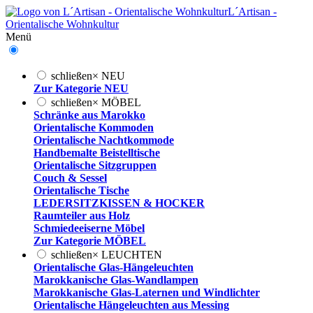
L´Artisan -
Orientalische Wohnkultur
Menü
schließen
×
NEU
Zur Kategorie NEU
schließen
×
MÖBEL
Schränke aus Marokko
Orientalische Kommoden
Orientalische Nachtkommode
Handbemalte Beistelltische
Orientalische Sitzgruppen
Couch & Sessel
Orientalische Tische
LEDERSITZKISSEN & HOCKER
Raumteiler aus Holz
Schmiedeeiserne Möbel
Zur Kategorie MÖBEL
schließen
×
LEUCHTEN
Orientalische Glas-Hängeleuchten
Marokkanische Glas-Wandlampen
Marokkanische Glas-Laternen und Windlichter
Orientalische Hängeleuchten aus Messing