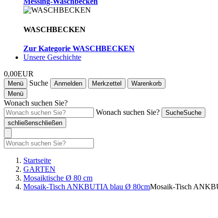
Messing-Waschbecken
WASCHBECKEN
Zur Kategorie WASCHBECKEN
Unsere Geschichte
0,00EUR
Suche
Menü
Anmelden
Merkzettel
Warenkorb
Menü
Wonach suchen Sie?
Wonach suchen Sie?
Suche
Suche
schließen
schließen
Startseite
GARTEN
Mosaiktische Ø 80 cm
Mosaik-Tisch ANKBUTIA blau Ø 80cm
Mosaik-Tisch ANKB