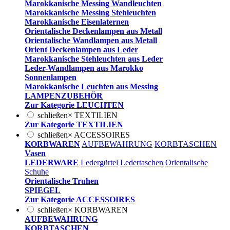
Marokkanische Messing Wandleuchten
Marokkanische Messing Stehleuchten
Marokkanische Eisenlaternen
Orientalische Deckenlampen aus Metall
Orientalische Wandlampen aus Metall
Orient Deckenlampen aus Leder
Marokkanische Stehleuchten aus Leder
Leder-Wandlampen aus Marokko
Sonnenlampen
Marokkanische Leuchten aus Messing
LAMPENZUBEHÖR
Zur Kategorie LEUCHTEN
schließen
×
TEXTILIEN
Zur Kategorie TEXTILIEN
schließen
×
ACCESSOIRES
KORBWAREN
AUFBEWAHRUNG
KORBTASCHEN
Vasen
LEDERWARE
Ledergürtel
Ledertaschen
Orientalische
Schuhe
Orientalische Truhen
SPIEGEL
Zur Kategorie ACCESSOIRES
schließen
×
KORBWAREN
AUFBEWAHRUNG
KORBTASCHEN