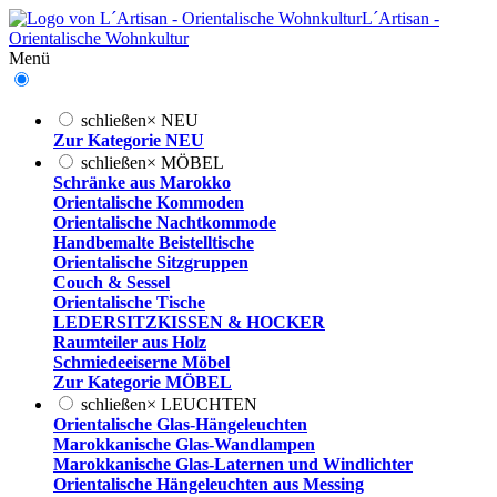
L´Artisan -
Orientalische Wohnkultur
Menü
schließen
×
NEU
Zur Kategorie NEU
schließen
×
MÖBEL
Schränke aus Marokko
Orientalische Kommoden
Orientalische Nachtkommode
Handbemalte Beistelltische
Orientalische Sitzgruppen
Couch & Sessel
Orientalische Tische
LEDERSITZKISSEN & HOCKER
Raumteiler aus Holz
Schmiedeeiserne Möbel
Zur Kategorie MÖBEL
schließen
×
LEUCHTEN
Orientalische Glas-Hängeleuchten
Marokkanische Glas-Wandlampen
Marokkanische Glas-Laternen und Windlichter
Orientalische Hängeleuchten aus Messing