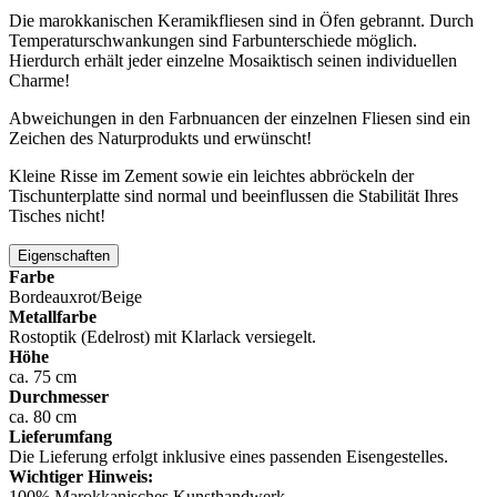
Die marokkanischen Keramikfliesen sind in Öfen gebrannt. Durch
Temperaturschwankungen sind Farbunterschiede möglich.
Hierdurch erhält jeder einzelne Mosaiktisch seinen individuellen
Charme!
Abweichungen in den Farbnuancen der einzelnen Fliesen sind ein
Zeichen des Naturprodukts und erwünscht!
Kleine Risse im Zement sowie ein leichtes abbröckeln der
Tischunterplatte sind normal und beeinflussen die Stabilität Ihres
Tisches nicht!
Eigenschaften
Farbe
Bordeauxrot/Beige
Metallfarbe
Rostoptik (Edelrost) mit Klarlack versiegelt.
Höhe
ca. 75 cm
Durchmesser
ca. 80 cm
Lieferumfang
Die Lieferung erfolgt inklusive eines passenden Eisengestelles.
Wichtiger Hinweis:
100% Marokkanisches Kunsthandwerk