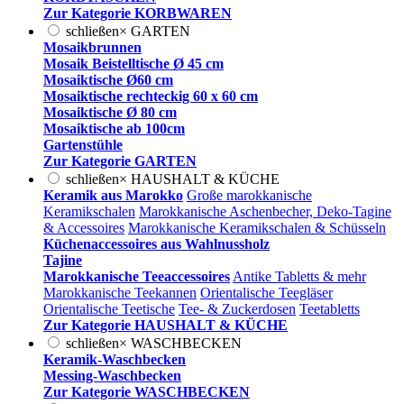
Zur Kategorie KORBWAREN
schließen
×
GARTEN
Mosaikbrunnen
Mosaik Beistelltische Ø 45 cm
Mosaiktische Ø60 cm
Mosaiktische rechteckig 60 x 60 cm
Mosaiktische Ø 80 cm
Mosaiktische ab 100cm
Gartenstühle
Zur Kategorie GARTEN
schließen
×
HAUSHALT & KÜCHE
Keramik aus Marokko
Große marokkanische
Keramikschalen
Marokkanische Aschenbecher, Deko-Tagine
& Accessoires
Marokkanische Keramikschalen & Schüsseln
Küchenaccessoires aus Wahlnussholz
Tajine
Marokkanische Teeaccessoires
Antike Tabletts & mehr
Marokkanische Teekannen
Orientalische Teegläser
Orientalische Teetische
Tee- & Zuckerdosen
Teetabletts
Zur Kategorie HAUSHALT & KÜCHE
schließen
×
WASCHBECKEN
Keramik-Waschbecken
Messing-Waschbecken
Zur Kategorie WASCHBECKEN