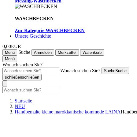
Messing-Waschbecken
WASCHBECKEN
Zur Kategorie WASCHBECKEN
Unsere Geschichte
0,00EUR
Suche
Menü
Anmelden
Merkzettel
Warenkorb
Menü
Wonach suchen Sie?
Wonach suchen Sie?
Suche
Suche
schließen
schließen
Startseite
NEU
Handbemalte kleine marokkanische kommode LAINA
Handbem