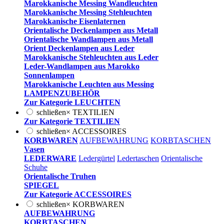
Marokkanische Messing Wandleuchten
Marokkanische Messing Stehleuchten
Marokkanische Eisenlaternen
Orientalische Deckenlampen aus Metall
Orientalische Wandlampen aus Metall
Orient Deckenlampen aus Leder
Marokkanische Stehleuchten aus Leder
Leder-Wandlampen aus Marokko
Sonnenlampen
Marokkanische Leuchten aus Messing
LAMPENZUBEHÖR
Zur Kategorie LEUCHTEN
schließen
×
TEXTILIEN
Zur Kategorie TEXTILIEN
schließen
×
ACCESSOIRES
KORBWAREN
AUFBEWAHRUNG
KORBTASCHEN
Vasen
LEDERWARE
Ledergürtel
Ledertaschen
Orientalische
Schuhe
Orientalische Truhen
SPIEGEL
Zur Kategorie ACCESSOIRES
schließen
×
KORBWAREN
AUFBEWAHRUNG
KORBTASCHEN