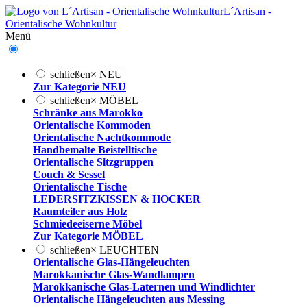
L´Artisan -
Orientalische Wohnkultur
Menü
schließen
×
NEU
Zur Kategorie NEU
schließen
×
MÖBEL
Schränke aus Marokko
Orientalische Kommoden
Orientalische Nachtkommode
Handbemalte Beistelltische
Orientalische Sitzgruppen
Couch & Sessel
Orientalische Tische
LEDERSITZKISSEN & HOCKER
Raumteiler aus Holz
Schmiedeeiserne Möbel
Zur Kategorie MÖBEL
schließen
×
LEUCHTEN
Orientalische Glas-Hängeleuchten
Marokkanische Glas-Wandlampen
Marokkanische Glas-Laternen und Windlichter
Orientalische Hängeleuchten aus Messing