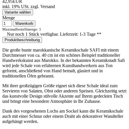
42,95EUR
inkl. 19% USt.
zzgl.
Versand
Variante wählen
Menge
Warenkorb
Maximalbestellmenge: 1
Nur noch 1 Stück verfügbar. Lieferzeit: 1-3 Tage **
Produktbeschreibung
Die
große bunte
marokkanische
Keramikschale
SAFI
mit
einem
Durchmesser
von
ca.
40
cm
ist
ein
schönes
Beispiel
traditioneller
Handwerkskunst
aus
Marokko.
In
der
bekannten
Keramikstadt
Safi
wird
jede
Schale
von
erfahrenen
Kunsthandwerkern
aus
Ton
geformt,
anschließend
von
Hand
bemalt,
glasiert
und
in
traditionellen
Öfen
gebrannt.
Mit
ihrer
großzügigen
Größe
eignet
sich
diese
Schale
ideal
zum
Servieren
von
Salaten,
Obst
oder
anderen
Speisen.
Gleichzeitig
setzt
das
kunstvolle
Design
stilvolle
Akzente
auf
Ihrem
gedeckten
Tisch
und
bringt
eine
besondere
Atmosphäre
in
Ihr
Zuhause.
Dank
des
vorgesehenen
Lochs
am
Sockel
kann
die
Keramikschale
auch
mit
einer
Schnur
oder
einem
Draht
als
dekorativer
Wandteller
aufgehängt
werden.