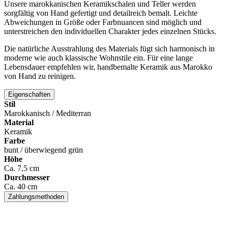
Unsere
marokkanischen
Keramikschalen
und
Teller
werden
sorgfältig
von
Hand
gefertigt
und
detailreich
bemalt.
Leichte
Abweichungen
in
Größe
oder
Farbnuancen
sind
möglich
und
unterstreichen
den
individuellen
Charakter
jedes
einzelnen
Stücks.
Die
natürliche
Ausstrahlung
des
Materials
fügt
sich
harmonisch
in
moderne
wie
auch
klassische
Wohnstile
ein.
Für
eine
lange
Lebensdauer
empfehlen
wir,
handbemalte
Keramik
aus
Marokko
von
Hand
zu
reinigen.
Eigenschaften
Stil
Marokkanisch / Mediterran
Material
Keramik
Farbe
bunt / überwiegend grün
Höhe
Ca. 7,5 cm
Durchmesser
Ca. 40 cm
Zahlungsmethoden