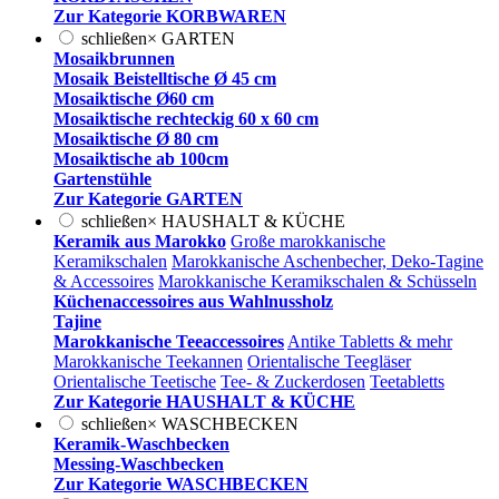
Zur Kategorie KORBWAREN
schließen
×
GARTEN
Mosaikbrunnen
Mosaik Beistelltische Ø 45 cm
Mosaiktische Ø60 cm
Mosaiktische rechteckig 60 x 60 cm
Mosaiktische Ø 80 cm
Mosaiktische ab 100cm
Gartenstühle
Zur Kategorie GARTEN
schließen
×
HAUSHALT & KÜCHE
Keramik aus Marokko
Große marokkanische
Keramikschalen
Marokkanische Aschenbecher, Deko-Tagine
& Accessoires
Marokkanische Keramikschalen & Schüsseln
Küchenaccessoires aus Wahlnussholz
Tajine
Marokkanische Teeaccessoires
Antike Tabletts & mehr
Marokkanische Teekannen
Orientalische Teegläser
Orientalische Teetische
Tee- & Zuckerdosen
Teetabletts
Zur Kategorie HAUSHALT & KÜCHE
schließen
×
WASCHBECKEN
Keramik-Waschbecken
Messing-Waschbecken
Zur Kategorie WASCHBECKEN