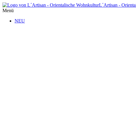
L´Artisan - Orient
Menü
NEU