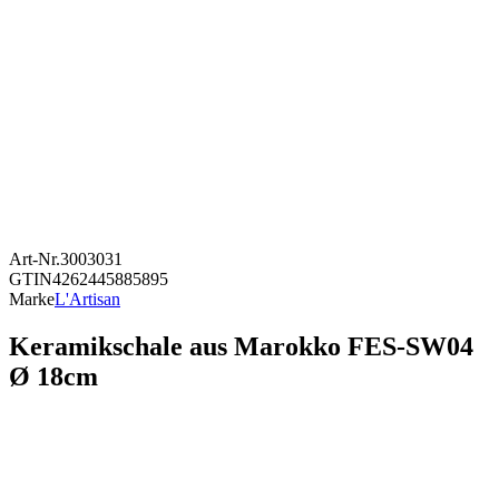
Art-Nr.
3003031
GTIN
4262445885895
Marke
L'Artisan
Keramikschale aus Marokko FES-SW04
Ø 18cm