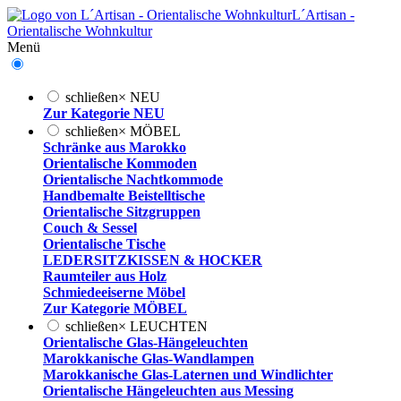
L´Artisan -
Orientalische Wohnkultur
Menü
schließen
×
NEU
Zur Kategorie NEU
schließen
×
MÖBEL
Schränke aus Marokko
Orientalische Kommoden
Orientalische Nachtkommode
Handbemalte Beistelltische
Orientalische Sitzgruppen
Couch & Sessel
Orientalische Tische
LEDERSITZKISSEN & HOCKER
Raumteiler aus Holz
Schmiedeeiserne Möbel
Zur Kategorie MÖBEL
schließen
×
LEUCHTEN
Orientalische Glas-Hängeleuchten
Marokkanische Glas-Wandlampen
Marokkanische Glas-Laternen und Windlichter
Orientalische Hängeleuchten aus Messing