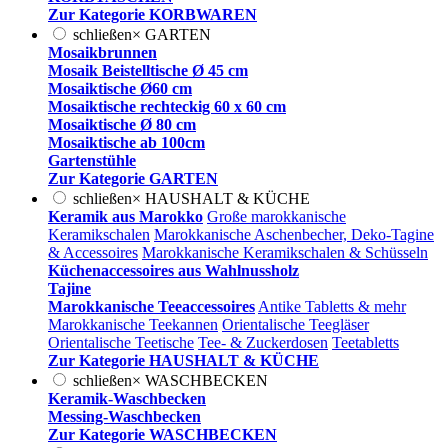
Zur Kategorie KORBWAREN
schließen
×
GARTEN
Mosaikbrunnen
Mosaik Beistelltische Ø 45 cm
Mosaiktische Ø60 cm
Mosaiktische rechteckig 60 x 60 cm
Mosaiktische Ø 80 cm
Mosaiktische ab 100cm
Gartenstühle
Zur Kategorie GARTEN
schließen
×
HAUSHALT & KÜCHE
Keramik aus Marokko
Große marokkanische
Keramikschalen
Marokkanische Aschenbecher, Deko-Tagine
& Accessoires
Marokkanische Keramikschalen & Schüsseln
Küchenaccessoires aus Wahlnussholz
Tajine
Marokkanische Teeaccessoires
Antike Tabletts & mehr
Marokkanische Teekannen
Orientalische Teegläser
Orientalische Teetische
Tee- & Zuckerdosen
Teetabletts
Zur Kategorie HAUSHALT & KÜCHE
schließen
×
WASCHBECKEN
Keramik-Waschbecken
Messing-Waschbecken
Zur Kategorie WASCHBECKEN