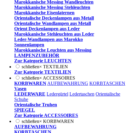
Marokkanische Messing Wandleuchten
Marokkanische Messing Stehleuchten
Marokkanische Eisenlaternen
Orientalische Deckenlampen aus Metall
Orientalische Wandlampen aus Metall
Orient Deckenlampen aus Leder
Marokkanische Stehleuchten aus Leder
Leder-Wandlampen aus Marokko
Sonnenlampen
Marokkanische Leuchten aus Messing
LAMPENZUBEHÖR
Zur Kategorie LEUCHTEN
schließen
×
TEXTILIEN
Zur Kategorie TEXTILIEN
schließen
×
ACCESSOIRES
KORBWAREN
AUFBEWAHRUNG
KORBTASCHEN
Vasen
LEDERWARE
Ledergürtel
Ledertaschen
Orientalische
Schuhe
Orientalische Truhen
SPIEGEL
Zur Kategorie ACCESSOIRES
schließen
×
KORBWAREN
AUFBEWAHRUNG
KORBTASCHEN