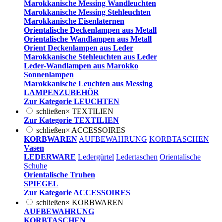
Marokkanische Messing Wandleuchten
Marokkanische Messing Stehleuchten
Marokkanische Eisenlaternen
Orientalische Deckenlampen aus Metall
Orientalische Wandlampen aus Metall
Orient Deckenlampen aus Leder
Marokkanische Stehleuchten aus Leder
Leder-Wandlampen aus Marokko
Sonnenlampen
Marokkanische Leuchten aus Messing
LAMPENZUBEHÖR
Zur Kategorie LEUCHTEN
schließen
×
TEXTILIEN
Zur Kategorie TEXTILIEN
schließen
×
ACCESSOIRES
KORBWAREN
AUFBEWAHRUNG
KORBTASCHEN
Vasen
LEDERWARE
Ledergürtel
Ledertaschen
Orientalische
Schuhe
Orientalische Truhen
SPIEGEL
Zur Kategorie ACCESSOIRES
schließen
×
KORBWAREN
AUFBEWAHRUNG
KORBTASCHEN