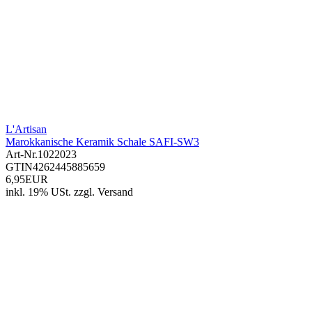
L'Artisan
Marokkanische Keramik Schale SAFI-SW3
Art-Nr.
1022023
GTIN
4262445885659
6,95EUR
inkl. 19% USt.
zzgl.
Versand