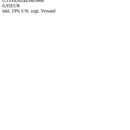
GTIN
4262445885666
6,95EUR
inkl. 19% USt.
zzgl.
Versand