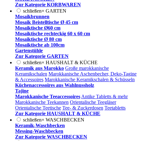
Zur Kategorie KORBWAREN
schließen
×
GARTEN
Mosaikbrunnen
Mosaik Beistelltische Ø 45 cm
Mosaiktische Ø60 cm
Mosaiktische rechteckig 60 x 60 cm
Mosaiktische Ø 80 cm
Mosaiktische ab 100cm
Gartenstühle
Zur Kategorie GARTEN
schließen
×
HAUSHALT & KÜCHE
Keramik aus Marokko
Große marokkanische
Keramikschalen
Marokkanische Aschenbecher, Deko-Tagine
& Accessoires
Marokkanische Keramikschalen & Schüsseln
Küchenaccessoires aus Wahlnussholz
Tajine
Marokkanische Teeaccessoires
Antike Tabletts & mehr
Marokkanische Teekannen
Orientalische Teegläser
Orientalische Teetische
Tee- & Zuckerdosen
Teetabletts
Zur Kategorie HAUSHALT & KÜCHE
schließen
×
WASCHBECKEN
Keramik-Waschbecken
Messing-Waschbecken
Zur Kategorie WASCHBECKEN