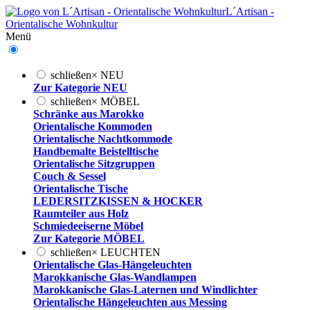
L´Artisan -
Orientalische Wohnkultur
Menü
schließen
×
NEU
Zur Kategorie NEU
schließen
×
MÖBEL
Schränke aus Marokko
Orientalische Kommoden
Orientalische Nachtkommode
Handbemalte Beistelltische
Orientalische Sitzgruppen
Couch & Sessel
Orientalische Tische
LEDERSITZKISSEN & HOCKER
Raumteiler aus Holz
Schmiedeeiserne Möbel
Zur Kategorie MÖBEL
schließen
×
LEUCHTEN
Orientalische Glas-Hängeleuchten
Marokkanische Glas-Wandlampen
Marokkanische Glas-Laternen und Windlichter
Orientalische Hängeleuchten aus Messing