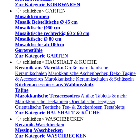
Zur Kategorie KORBWAREN
schließen
×
GARTEN
Mosaikbrunnen
Mosaik Beistelltische Ø 45 cm
Mosaiktische Ø60 cm
Mosaiktische rechteckig 60 x 60 cm
Mosaiktische Ø 80 cm
Mosaiktische ab 100cm
Gartenstühle
Zur Kategorie GARTEN
schließen
×
HAUSHALT & KÜCHE
Keramik aus Marokko
Große marokkanische
Keramikschalen
Marokkanische Aschenbecher, Deko-Tagine
& Accessoires
Marokkanische Keramikschalen & Schüsseln
Küchenaccessoires aus Wahlnussholz
Tajine
Marokkanische Teeaccessoires
Antike Tabletts & mehr
Marokkanische Teekannen
Orientalische Teegläser
Orientalische Teetische
Tee- & Zuckerdosen
Teetabletts
Zur Kategorie HAUSHALT & KÜCHE
schließen
×
WASCHBECKEN
Keramik-Waschbecken
Messing-Waschbecken
Zur Kategorie WASCHBECKEN