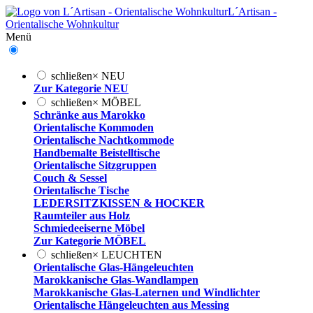
L´Artisan -
Orientalische Wohnkultur
Menü
schließen
×
NEU
Zur Kategorie NEU
schließen
×
MÖBEL
Schränke aus Marokko
Orientalische Kommoden
Orientalische Nachtkommode
Handbemalte Beistelltische
Orientalische Sitzgruppen
Couch & Sessel
Orientalische Tische
LEDERSITZKISSEN & HOCKER
Raumteiler aus Holz
Schmiedeeiserne Möbel
Zur Kategorie MÖBEL
schließen
×
LEUCHTEN
Orientalische Glas-Hängeleuchten
Marokkanische Glas-Wandlampen
Marokkanische Glas-Laternen und Windlichter
Orientalische Hängeleuchten aus Messing