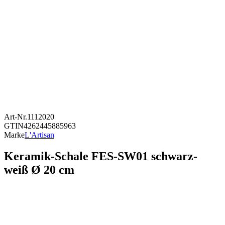
Art-Nr.
1112020
GTIN
4262445885963
Marke
L'Artisan
Keramik-Schale FES-SW01 schwarz-
weiß Ø 20 cm