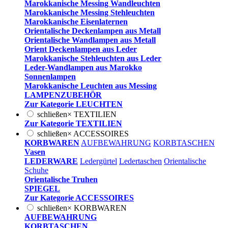
Marokkanische Messing Wandleuchten
Marokkanische Messing Stehleuchten
Marokkanische Eisenlaternen
Orientalische Deckenlampen aus Metall
Orientalische Wandlampen aus Metall
Orient Deckenlampen aus Leder
Marokkanische Stehleuchten aus Leder
Leder-Wandlampen aus Marokko
Sonnenlampen
Marokkanische Leuchten aus Messing
LAMPENZUBEHÖR
Zur Kategorie LEUCHTEN
schließen
×
TEXTILIEN
Zur Kategorie TEXTILIEN
schließen
×
ACCESSOIRES
KORBWAREN
AUFBEWAHRUNG
KORBTASCHEN
Vasen
LEDERWARE
Ledergürtel
Ledertaschen
Orientalische
Schuhe
Orientalische Truhen
SPIEGEL
Zur Kategorie ACCESSOIRES
schließen
×
KORBWAREN
AUFBEWAHRUNG
KORBTASCHEN