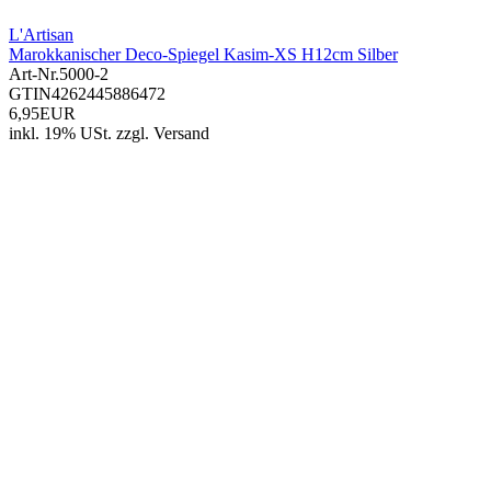
L'Artisan
Marokkanischer Deco-Spiegel Kasim-XS H12cm Silber
Art-Nr.
5000-2
GTIN
4262445886472
6,95EUR
inkl. 19% USt.
zzgl.
Versand