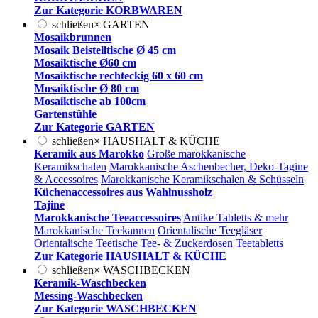
Zur Kategorie KORBWAREN
schließen
×
GARTEN
Mosaikbrunnen
Mosaik Beistelltische Ø 45 cm
Mosaiktische Ø60 cm
Mosaiktische rechteckig 60 x 60 cm
Mosaiktische Ø 80 cm
Mosaiktische ab 100cm
Gartenstühle
Zur Kategorie GARTEN
schließen
×
HAUSHALT & KÜCHE
Keramik aus Marokko
Große marokkanische
Keramikschalen
Marokkanische Aschenbecher, Deko-Tagine
& Accessoires
Marokkanische Keramikschalen & Schüsseln
Küchenaccessoires aus Wahlnussholz
Tajine
Marokkanische Teeaccessoires
Antike Tabletts & mehr
Marokkanische Teekannen
Orientalische Teegläser
Orientalische Teetische
Tee- & Zuckerdosen
Teetabletts
Zur Kategorie HAUSHALT & KÜCHE
schließen
×
WASCHBECKEN
Keramik-Waschbecken
Messing-Waschbecken
Zur Kategorie WASCHBECKEN