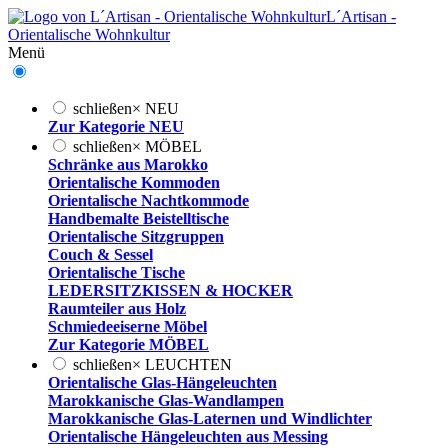
L´Artisan -
Orientalische Wohnkultur
Menü
schließen
×
NEU
Zur Kategorie NEU
schließen
×
MÖBEL
Schränke aus Marokko
Orientalische Kommoden
Orientalische Nachtkommode
Handbemalte Beistelltische
Orientalische Sitzgruppen
Couch & Sessel
Orientalische Tische
LEDERSITZKISSEN & HOCKER
Raumteiler aus Holz
Schmiedeeiserne Möbel
Zur Kategorie MÖBEL
schließen
×
LEUCHTEN
Orientalische Glas-Hängeleuchten
Marokkanische Glas-Wandlampen
Marokkanische Glas-Laternen und Windlichter
Orientalische Hängeleuchten aus Messing