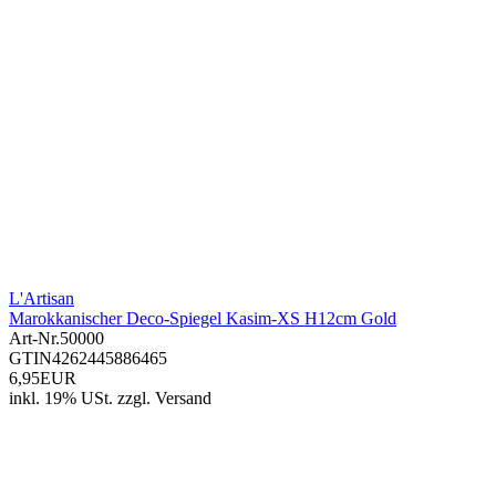
L'Artisan
Marokkanischer Deco-Spiegel Kasim-XS H12cm Gold
Art-Nr.
50000
GTIN
4262445886465
6,95EUR
inkl. 19% USt.
zzgl.
Versand