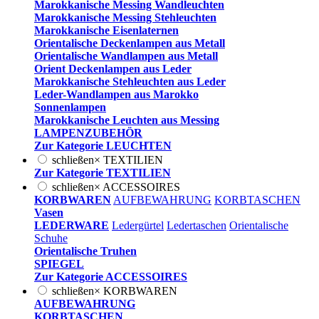
Marokkanische Messing Wandleuchten
Marokkanische Messing Stehleuchten
Marokkanische Eisenlaternen
Orientalische Deckenlampen aus Metall
Orientalische Wandlampen aus Metall
Orient Deckenlampen aus Leder
Marokkanische Stehleuchten aus Leder
Leder-Wandlampen aus Marokko
Sonnenlampen
Marokkanische Leuchten aus Messing
LAMPENZUBEHÖR
Zur Kategorie LEUCHTEN
schließen
×
TEXTILIEN
Zur Kategorie TEXTILIEN
schließen
×
ACCESSOIRES
KORBWAREN
AUFBEWAHRUNG
KORBTASCHEN
Vasen
LEDERWARE
Ledergürtel
Ledertaschen
Orientalische
Schuhe
Orientalische Truhen
SPIEGEL
Zur Kategorie ACCESSOIRES
schließen
×
KORBWAREN
AUFBEWAHRUNG
KORBTASCHEN