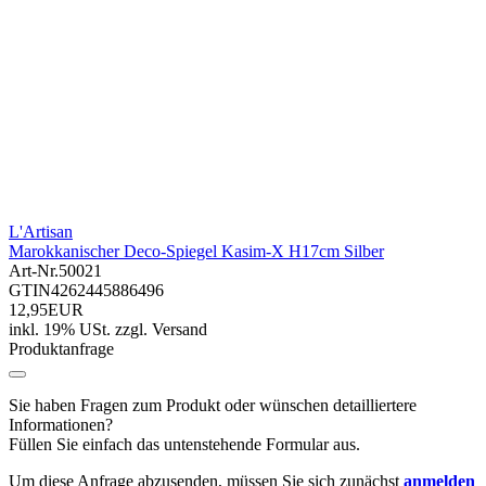
L'Artisan
Marokkanischer Deco-Spiegel Kasim-X H17cm Silber
Art-Nr.
50021
GTIN
4262445886496
12,95EUR
inkl. 19% USt.
zzgl.
Versand
Produktanfrage
Sie haben Fragen zum Produkt oder wünschen detailliertere
Informationen?
Füllen Sie einfach das untenstehende Formular aus.
Um diese Anfrage abzusenden, müssen Sie sich zunächst
anmelden