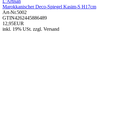
L'Artisan
Marokkanischer Deco-Spiegel Kasim-S H17cm
Art-Nr.
5002
GTIN
4262445886489
12,95EUR
inkl. 19% USt.
zzgl.
Versand