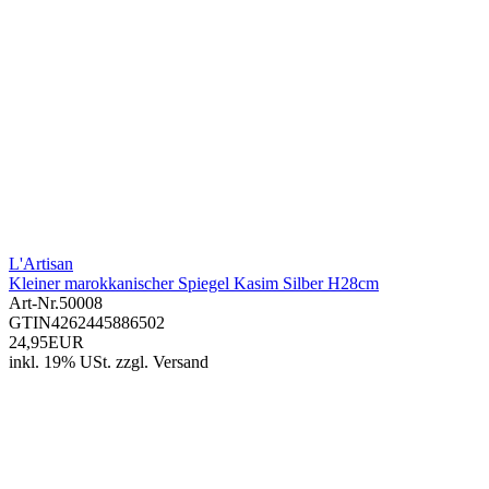
L'Artisan
Kleiner marokkanischer Spiegel Kasim Silber H28cm
Art-Nr.
50008
GTIN
4262445886502
24,95EUR
inkl. 19% USt.
zzgl.
Versand