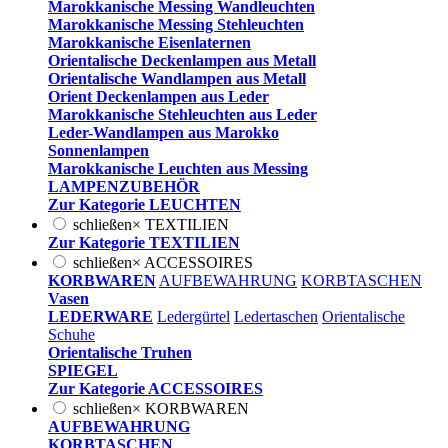
Marokkanische Messing Wandleuchten
Marokkanische Messing Stehleuchten
Marokkanische Eisenlaternen
Orientalische Deckenlampen aus Metall
Orientalische Wandlampen aus Metall
Orient Deckenlampen aus Leder
Marokkanische Stehleuchten aus Leder
Leder-Wandlampen aus Marokko
Sonnenlampen
Marokkanische Leuchten aus Messing
LAMPENZUBEHÖR
Zur Kategorie LEUCHTEN
schließen
×
TEXTILIEN
Zur Kategorie TEXTILIEN
schließen
×
ACCESSOIRES
KORBWAREN
AUFBEWAHRUNG
KORBTASCHEN
Vasen
LEDERWARE
Ledergürtel
Ledertaschen
Orientalische
Schuhe
Orientalische Truhen
SPIEGEL
Zur Kategorie ACCESSOIRES
schließen
×
KORBWAREN
AUFBEWAHRUNG
KORBTASCHEN