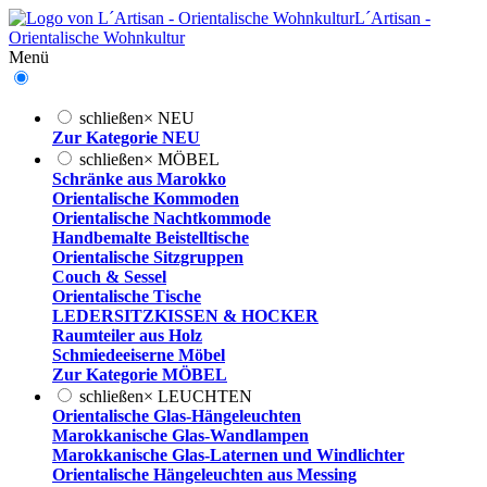
L´Artisan -
Orientalische Wohnkultur
Menü
schließen
×
NEU
Zur Kategorie NEU
schließen
×
MÖBEL
Schränke aus Marokko
Orientalische Kommoden
Orientalische Nachtkommode
Handbemalte Beistelltische
Orientalische Sitzgruppen
Couch & Sessel
Orientalische Tische
LEDERSITZKISSEN & HOCKER
Raumteiler aus Holz
Schmiedeeiserne Möbel
Zur Kategorie MÖBEL
schließen
×
LEUCHTEN
Orientalische Glas-Hängeleuchten
Marokkanische Glas-Wandlampen
Marokkanische Glas-Laternen und Windlichter
Orientalische Hängeleuchten aus Messing