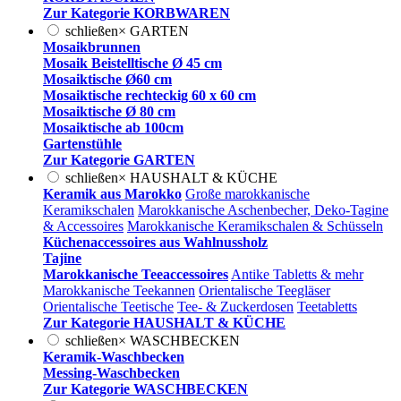
Zur Kategorie KORBWAREN
schließen
×
GARTEN
Mosaikbrunnen
Mosaik Beistelltische Ø 45 cm
Mosaiktische Ø60 cm
Mosaiktische rechteckig 60 x 60 cm
Mosaiktische Ø 80 cm
Mosaiktische ab 100cm
Gartenstühle
Zur Kategorie GARTEN
schließen
×
HAUSHALT & KÜCHE
Keramik aus Marokko
Große marokkanische
Keramikschalen
Marokkanische Aschenbecher, Deko-Tagine
& Accessoires
Marokkanische Keramikschalen & Schüsseln
Küchenaccessoires aus Wahlnussholz
Tajine
Marokkanische Teeaccessoires
Antike Tabletts & mehr
Marokkanische Teekannen
Orientalische Teegläser
Orientalische Teetische
Tee- & Zuckerdosen
Teetabletts
Zur Kategorie HAUSHALT & KÜCHE
schließen
×
WASCHBECKEN
Keramik-Waschbecken
Messing-Waschbecken
Zur Kategorie WASCHBECKEN