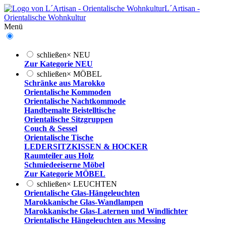
L´Artisan -
Orientalische Wohnkultur
Menü
schließen
×
NEU
Zur Kategorie NEU
schließen
×
MÖBEL
Schränke aus Marokko
Orientalische Kommoden
Orientalische Nachtkommode
Handbemalte Beistelltische
Orientalische Sitzgruppen
Couch & Sessel
Orientalische Tische
LEDERSITZKISSEN & HOCKER
Raumteiler aus Holz
Schmiedeeiserne Möbel
Zur Kategorie MÖBEL
schließen
×
LEUCHTEN
Orientalische Glas-Hängeleuchten
Marokkanische Glas-Wandlampen
Marokkanische Glas-Laternen und Windlichter
Orientalische Hängeleuchten aus Messing