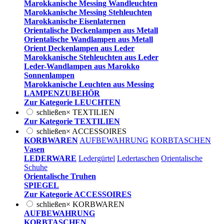
Marokkanische Messing Wandleuchten
Marokkanische Messing Stehleuchten
Marokkanische Eisenlaternen
Orientalische Deckenlampen aus Metall
Orientalische Wandlampen aus Metall
Orient Deckenlampen aus Leder
Marokkanische Stehleuchten aus Leder
Leder-Wandlampen aus Marokko
Sonnenlampen
Marokkanische Leuchten aus Messing
LAMPENZUBEHÖR
Zur Kategorie LEUCHTEN
schließen
×
TEXTILIEN
Zur Kategorie TEXTILIEN
schließen
×
ACCESSOIRES
KORBWAREN
AUFBEWAHRUNG
KORBTASCHEN
Vasen
LEDERWARE
Ledergürtel
Ledertaschen
Orientalische
Schuhe
Orientalische Truhen
SPIEGEL
Zur Kategorie ACCESSOIRES
schließen
×
KORBWAREN
AUFBEWAHRUNG
KORBTASCHEN