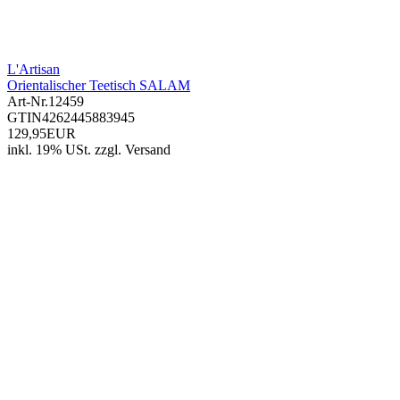
L'Artisan
Orientalischer Teetisch SALAM
Art-Nr.
12459
GTIN
4262445883945
129,95EUR
inkl. 19% USt.
zzgl.
Versand