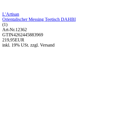
L'Artisan
Orientalischer Messing Teetisch DAHBI
(1)
Art-Nr.
12362
GTIN
4262445883969
219,95EUR
inkl. 19% USt.
zzgl.
Versand