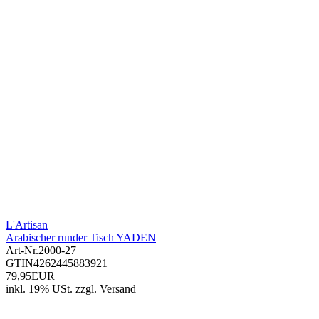
L'Artisan
Arabischer runder Tisch YADEN
Art-Nr.
2000-27
GTIN
4262445883921
79,95EUR
inkl. 19% USt.
zzgl.
Versand