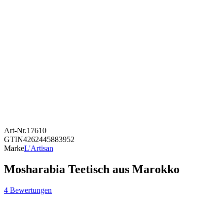
Art-Nr.
17610
GTIN
4262445883952
Marke
L'Artisan
Mosharabia Teetisch aus Marokko
4 Bewertungen