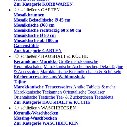
Zur Kategorie KORBWAREN
schließen
×
GARTEN
Mosaikbrunnen
Mosaik Beistelltische Ø 45 cm
Mosaiktische Ø60 cm
Mosaiktische rechteckig 60 x 60 cm
Mosaiktische Ø 80 cm
Mosaiktische ab 100cm
Gartenstühle
Zur Kategorie GARTEN
schließen
×
HAUSHALT & KÜCHE
Keramik aus Marokko
Große marokkanische
Keramikschalen
Marokkanische Aschenbecher, Deko-Tagine
& Accessoires
Marokkanische Keramikschalen & Schüsseln
Küchenaccessoires aus Wahlnussholz
Tajine
Marokkanische Teeaccessoires
Antike Tabletts & mehr
Marokkanische Teekannen
Orientalische Teegläser
Orientalische Teetische
Tee- & Zuckerdosen
Teetabletts
Zur Kategorie HAUSHALT & KÜCHE
schließen
×
WASCHBECKEN
Keramik-Waschbecken
Messing-Waschbecken
Zur Kategorie WASCHBECKEN