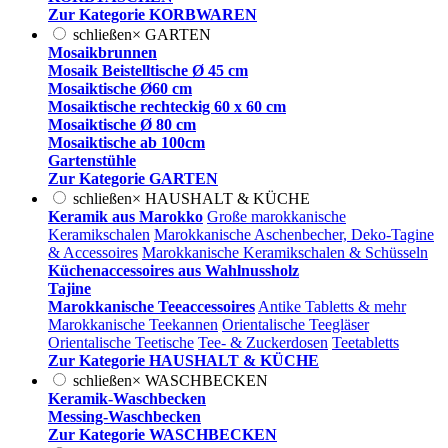
Zur Kategorie KORBWAREN
schließen
×
GARTEN
Mosaikbrunnen
Mosaik Beistelltische Ø 45 cm
Mosaiktische Ø60 cm
Mosaiktische rechteckig 60 x 60 cm
Mosaiktische Ø 80 cm
Mosaiktische ab 100cm
Gartenstühle
Zur Kategorie GARTEN
schließen
×
HAUSHALT & KÜCHE
Keramik aus Marokko
Große marokkanische
Keramikschalen
Marokkanische Aschenbecher, Deko-Tagine
& Accessoires
Marokkanische Keramikschalen & Schüsseln
Küchenaccessoires aus Wahlnussholz
Tajine
Marokkanische Teeaccessoires
Antike Tabletts & mehr
Marokkanische Teekannen
Orientalische Teegläser
Orientalische Teetische
Tee- & Zuckerdosen
Teetabletts
Zur Kategorie HAUSHALT & KÜCHE
schließen
×
WASCHBECKEN
Keramik-Waschbecken
Messing-Waschbecken
Zur Kategorie WASCHBECKEN