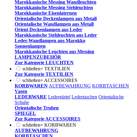
Marokkanische Messing Wandleuchten
Marokkanische Messing Stehleuchten
Marokkanische Eisenlaternen
Orientalische Deckenlampen aus Metall
Orientalische Wandlampen aus Metall
Orient Deckenlampen aus Leder
Marokkanische Stehleuchten aus Leder
Leder-Wandlampen aus Marokko
Sonnenlampen
Marokkanische Leuchten aus Messing
LAMPENZUBEHÖR
Zur Kategorie LEUCHTEN
schließen
×
TEXTILIEN
Zur Kategorie TEXTILIEN
schließen
×
ACCESSOIRES
KORBWAREN
AUFBEWAHRUNG
KORBTASCHEN
Vasen
LEDERWARE
Ledergürtel
Ledertaschen
Orientalische
Schuhe
Orientalische Truhen
SPIEGEL
Zur Kategorie ACCESSOIRES
schließen
×
KORBWAREN
AUFBEWAHRUNG
KORBTASCHEN