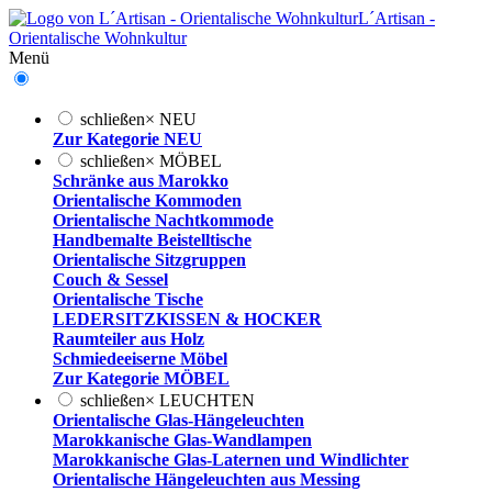
L´Artisan -
Orientalische Wohnkultur
Menü
schließen
×
NEU
Zur Kategorie NEU
schließen
×
MÖBEL
Schränke aus Marokko
Orientalische Kommoden
Orientalische Nachtkommode
Handbemalte Beistelltische
Orientalische Sitzgruppen
Couch & Sessel
Orientalische Tische
LEDERSITZKISSEN & HOCKER
Raumteiler aus Holz
Schmiedeeiserne Möbel
Zur Kategorie MÖBEL
schließen
×
LEUCHTEN
Orientalische Glas-Hängeleuchten
Marokkanische Glas-Wandlampen
Marokkanische Glas-Laternen und Windlichter
Orientalische Hängeleuchten aus Messing