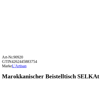
Art-Nr.
90920
GTIN
4262445883754
Marke
L'Artisan
Marokkanischer Beistelltisch SELKAt