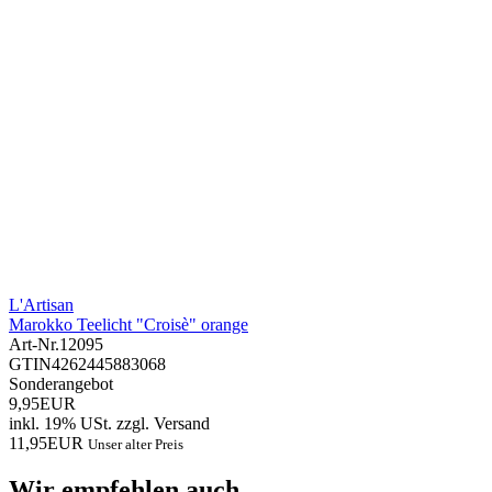
L'Artisan
Marokko Teelicht "Croisè" orange
Art-Nr.
12095
GTIN
4262445883068
Sonderangebot
9,95EUR
inkl. 19% USt.
zzgl.
Versand
11,95EUR
Unser alter Preis
Wir empfehlen auch