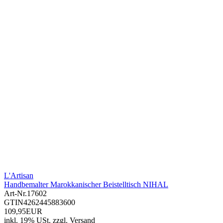
L'Artisan
Handbemalter Marokkanischer Beistelltisch NIHAL
Art-Nr.
17602
GTIN
4262445883600
109,95EUR
inkl. 19% USt.
zzgl.
Versand