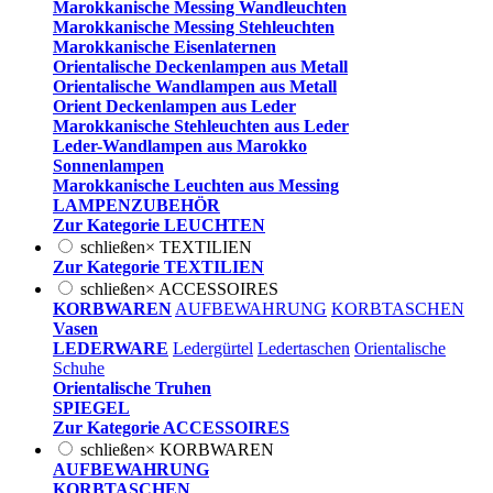
Marokkanische Messing Wandleuchten
Marokkanische Messing Stehleuchten
Marokkanische Eisenlaternen
Orientalische Deckenlampen aus Metall
Orientalische Wandlampen aus Metall
Orient Deckenlampen aus Leder
Marokkanische Stehleuchten aus Leder
Leder-Wandlampen aus Marokko
Sonnenlampen
Marokkanische Leuchten aus Messing
LAMPENZUBEHÖR
Zur Kategorie LEUCHTEN
schließen
×
TEXTILIEN
Zur Kategorie TEXTILIEN
schließen
×
ACCESSOIRES
KORBWAREN
AUFBEWAHRUNG
KORBTASCHEN
Vasen
LEDERWARE
Ledergürtel
Ledertaschen
Orientalische
Schuhe
Orientalische Truhen
SPIEGEL
Zur Kategorie ACCESSOIRES
schließen
×
KORBWAREN
AUFBEWAHRUNG
KORBTASCHEN