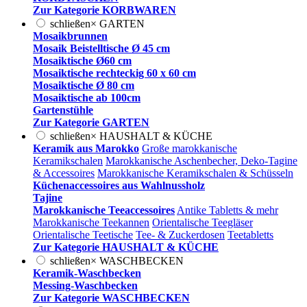
Zur Kategorie KORBWAREN
schließen
×
GARTEN
Mosaikbrunnen
Mosaik Beistelltische Ø 45 cm
Mosaiktische Ø60 cm
Mosaiktische rechteckig 60 x 60 cm
Mosaiktische Ø 80 cm
Mosaiktische ab 100cm
Gartenstühle
Zur Kategorie GARTEN
schließen
×
HAUSHALT & KÜCHE
Keramik aus Marokko
Große marokkanische
Keramikschalen
Marokkanische Aschenbecher, Deko-Tagine
& Accessoires
Marokkanische Keramikschalen & Schüsseln
Küchenaccessoires aus Wahlnussholz
Tajine
Marokkanische Teeaccessoires
Antike Tabletts & mehr
Marokkanische Teekannen
Orientalische Teegläser
Orientalische Teetische
Tee- & Zuckerdosen
Teetabletts
Zur Kategorie HAUSHALT & KÜCHE
schließen
×
WASCHBECKEN
Keramik-Waschbecken
Messing-Waschbecken
Zur Kategorie WASCHBECKEN