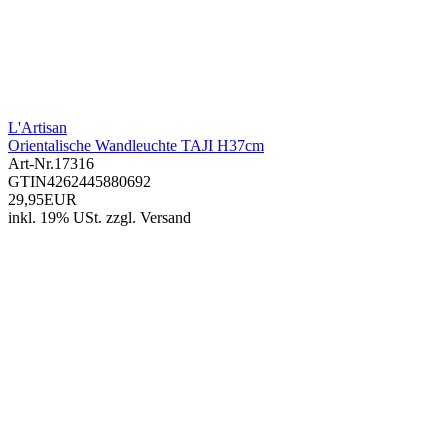
L'Artisan
Orientalische Wandleuchte TAJI H37cm
Art-Nr.
17316
GTIN
4262445880692
29,95EUR
inkl. 19% USt.
zzgl.
Versand