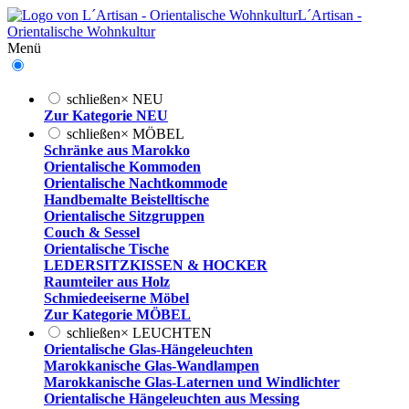
L´Artisan -
Orientalische Wohnkultur
Menü
schließen
×
NEU
Zur Kategorie NEU
schließen
×
MÖBEL
Schränke aus Marokko
Orientalische Kommoden
Orientalische Nachtkommode
Handbemalte Beistelltische
Orientalische Sitzgruppen
Couch & Sessel
Orientalische Tische
LEDERSITZKISSEN & HOCKER
Raumteiler aus Holz
Schmiedeeiserne Möbel
Zur Kategorie MÖBEL
schließen
×
LEUCHTEN
Orientalische Glas-Hängeleuchten
Marokkanische Glas-Wandlampen
Marokkanische Glas-Laternen und Windlichter
Orientalische Hängeleuchten aus Messing