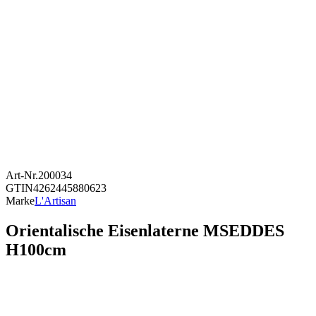
Art-Nr.
200034
GTIN
4262445880623
Marke
L'Artisan
Orientalische Eisenlaterne MSEDDES
H100cm