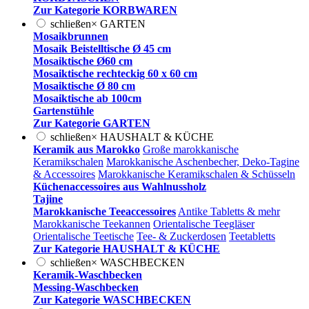
Zur Kategorie KORBWAREN
schließen
×
GARTEN
Mosaikbrunnen
Mosaik Beistelltische Ø 45 cm
Mosaiktische Ø60 cm
Mosaiktische rechteckig 60 x 60 cm
Mosaiktische Ø 80 cm
Mosaiktische ab 100cm
Gartenstühle
Zur Kategorie GARTEN
schließen
×
HAUSHALT & KÜCHE
Keramik aus Marokko
Große marokkanische
Keramikschalen
Marokkanische Aschenbecher, Deko-Tagine
& Accessoires
Marokkanische Keramikschalen & Schüsseln
Küchenaccessoires aus Wahlnussholz
Tajine
Marokkanische Teeaccessoires
Antike Tabletts & mehr
Marokkanische Teekannen
Orientalische Teegläser
Orientalische Teetische
Tee- & Zuckerdosen
Teetabletts
Zur Kategorie HAUSHALT & KÜCHE
schließen
×
WASCHBECKEN
Keramik-Waschbecken
Messing-Waschbecken
Zur Kategorie WASCHBECKEN