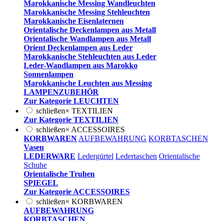
Marokkanische Messing Wandleuchten
Marokkanische Messing Stehleuchten
Marokkanische Eisenlaternen
Orientalische Deckenlampen aus Metall
Orientalische Wandlampen aus Metall
Orient Deckenlampen aus Leder
Marokkanische Stehleuchten aus Leder
Leder-Wandlampen aus Marokko
Sonnenlampen
Marokkanische Leuchten aus Messing
LAMPENZUBEHÖR
Zur Kategorie LEUCHTEN
schließen
×
TEXTILIEN
Zur Kategorie TEXTILIEN
schließen
×
ACCESSOIRES
KORBWAREN
AUFBEWAHRUNG
KORBTASCHEN
Vasen
LEDERWARE
Ledergürtel
Ledertaschen
Orientalische
Schuhe
Orientalische Truhen
SPIEGEL
Zur Kategorie ACCESSOIRES
schließen
×
KORBWAREN
AUFBEWAHRUNG
KORBTASCHEN