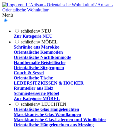
L´Artisan -
Orientalische Wohnkultur
Menü
schließen
×
NEU
Zur Kategorie NEU
schließen
×
MÖBEL
Schränke aus Marokko
Orientalische Kommoden
Orientalische Nachtkommode
Handbemalte Beistelltische
Orientalische Sitzgruppen
Couch & Sessel
Orientalische Tische
LEDERSITZKISSEN & HOCKER
Raumteiler aus Holz
Schmiedeeiserne Möbel
Zur Kategorie MÖBEL
schließen
×
LEUCHTEN
Orientalische Glas-Hängeleuchten
Marokkanische Glas-Wandlampen
Marokkanische Glas-Laternen und Windlichter
Orientalische Hängeleuchten aus Messing