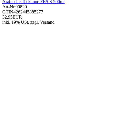
Arabische Teekanne FES S 500ml
Art-Nr.
90820
GTIN
4262445885277
32,95EUR
inkl. 19% USt.
zzgl.
Versand