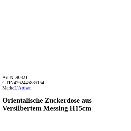
Art-Nr.
90821
GTIN
4262445885154
Marke
L'Artisan
Orientalische Zuckerdose aus
Versilbertem Messing H15cm