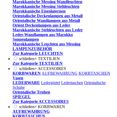
Marokkanische Messing Wandleuchten
Marokkanische Messing Stehleuchten
Marokkanische Eisenlaternen
Orientalische Deckenlampen aus Metall
Orientalische Wandlampen aus Metall
Orient Deckenlampen aus Leder
Marokkanische Stehleuchten aus Leder
Leder-Wandlampen aus Marokko
Sonnenlampen
Marokkanische Leuchten aus Messing
LAMPENZUBEHÖR
Zur Kategorie LEUCHTEN
schließen
×
TEXTILIEN
Zur Kategorie TEXTILIEN
schließen
×
ACCESSOIRES
KORBWAREN
AUFBEWAHRUNG
KORBTASCHEN
Vasen
LEDERWARE
Ledergürtel
Ledertaschen
Orientalische
Schuhe
Orientalische Truhen
SPIEGEL
Zur Kategorie ACCESSOIRES
schließen
×
KORBWAREN
AUFBEWAHRUNG
KORBTASCHEN