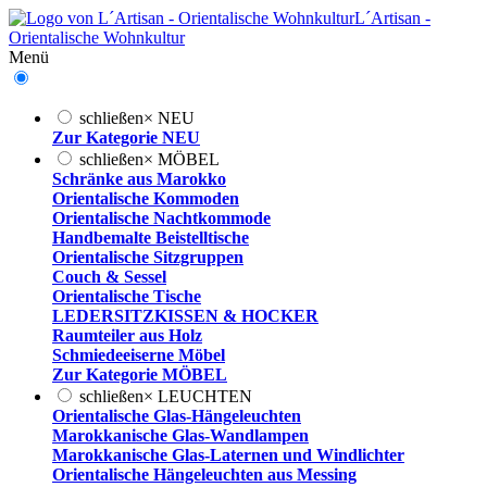
L´Artisan -
Orientalische Wohnkultur
Menü
schließen
×
NEU
Zur Kategorie NEU
schließen
×
MÖBEL
Schränke aus Marokko
Orientalische Kommoden
Orientalische Nachtkommode
Handbemalte Beistelltische
Orientalische Sitzgruppen
Couch & Sessel
Orientalische Tische
LEDERSITZKISSEN & HOCKER
Raumteiler aus Holz
Schmiedeeiserne Möbel
Zur Kategorie MÖBEL
schließen
×
LEUCHTEN
Orientalische Glas-Hängeleuchten
Marokkanische Glas-Wandlampen
Marokkanische Glas-Laternen und Windlichter
Orientalische Hängeleuchten aus Messing