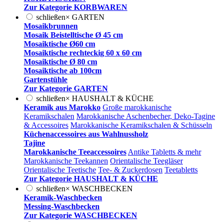
Zur Kategorie KORBWAREN
schließen
×
GARTEN
Mosaikbrunnen
Mosaik Beistelltische Ø 45 cm
Mosaiktische Ø60 cm
Mosaiktische rechteckig 60 x 60 cm
Mosaiktische Ø 80 cm
Mosaiktische ab 100cm
Gartenstühle
Zur Kategorie GARTEN
schließen
×
HAUSHALT & KÜCHE
Keramik aus Marokko
Große marokkanische
Keramikschalen
Marokkanische Aschenbecher, Deko-Tagine
& Accessoires
Marokkanische Keramikschalen & Schüsseln
Küchenaccessoires aus Wahlnussholz
Tajine
Marokkanische Teeaccessoires
Antike Tabletts & mehr
Marokkanische Teekannen
Orientalische Teegläser
Orientalische Teetische
Tee- & Zuckerdosen
Teetabletts
Zur Kategorie HAUSHALT & KÜCHE
schließen
×
WASCHBECKEN
Keramik-Waschbecken
Messing-Waschbecken
Zur Kategorie WASCHBECKEN