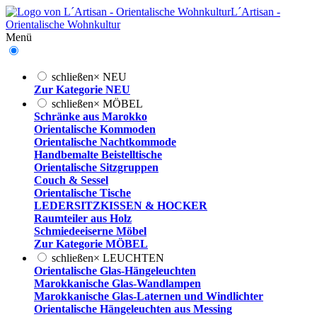
L´Artisan -
Orientalische Wohnkultur
Menü
schließen
×
NEU
Zur Kategorie NEU
schließen
×
MÖBEL
Schränke aus Marokko
Orientalische Kommoden
Orientalische Nachtkommode
Handbemalte Beistelltische
Orientalische Sitzgruppen
Couch & Sessel
Orientalische Tische
LEDERSITZKISSEN & HOCKER
Raumteiler aus Holz
Schmiedeeiserne Möbel
Zur Kategorie MÖBEL
schließen
×
LEUCHTEN
Orientalische Glas-Hängeleuchten
Marokkanische Glas-Wandlampen
Marokkanische Glas-Laternen und Windlichter
Orientalische Hängeleuchten aus Messing