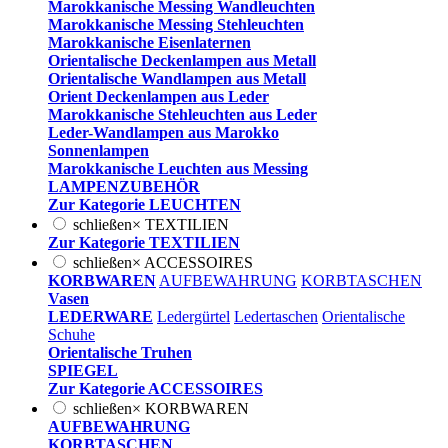
Marokkanische Messing Wandleuchten
Marokkanische Messing Stehleuchten
Marokkanische Eisenlaternen
Orientalische Deckenlampen aus Metall
Orientalische Wandlampen aus Metall
Orient Deckenlampen aus Leder
Marokkanische Stehleuchten aus Leder
Leder-Wandlampen aus Marokko
Sonnenlampen
Marokkanische Leuchten aus Messing
LAMPENZUBEHÖR
Zur Kategorie LEUCHTEN
schließen
×
TEXTILIEN
Zur Kategorie TEXTILIEN
schließen
×
ACCESSOIRES
KORBWAREN
AUFBEWAHRUNG
KORBTASCHEN
Vasen
LEDERWARE
Ledergürtel
Ledertaschen
Orientalische
Schuhe
Orientalische Truhen
SPIEGEL
Zur Kategorie ACCESSOIRES
schließen
×
KORBWAREN
AUFBEWAHRUNG
KORBTASCHEN