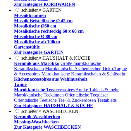
Zur Kategorie KORBWAREN
schließen
×
GARTEN
Mosaikbrunnen
Mosaik Beistelltische Ø 45 cm
Mosaiktische Ø60 cm
Mosaiktische rechteckig 60 x 60 cm
Mosaiktische Ø 80 cm
Mosaiktische ab 100cm
Gartenstühle
Zur Kategorie GARTEN
schließen
×
HAUSHALT & KÜCHE
Keramik aus Marokko
Große marokkanische
Keramikschalen
Marokkanische Aschenbecher, Deko-Tagine
& Accessoires
Marokkanische Keramikschalen & Schüsseln
Küchenaccessoires aus Wahlnussholz
Tajine
Marokkanische Teeaccessoires
Antike Tabletts & mehr
Marokkanische Teekannen
Orientalische Teegläser
Orientalische Teetische
Tee- & Zuckerdosen
Teetabletts
Zur Kategorie HAUSHALT & KÜCHE
schließen
×
WASCHBECKEN
Keramik-Waschbecken
Messing-Waschbecken
Zur Kategorie WASCHBECKEN